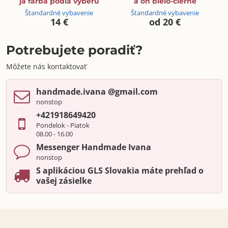
ja farba podľa výberu
a on bielo-čierne
Štandardné vybavenie
Štandardné vybavenie
14 €
od 20 €
Potrebujete poradiť?
Môžete nás kontaktovať
handmade​.ivana ​@gmail​.com
nonstop
+421918649420
Pondelok - Piatok
08.00 - 16.00
Messenger Handmade Ivana
nonstop
S aplikáciou GLS Slovakia máte prehľad o
vašej zásielke