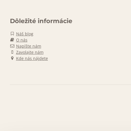
Dôležité informácie
Náš blog
O nás
Napíšte nám
Zavolajte nám
Kde nás nájdete