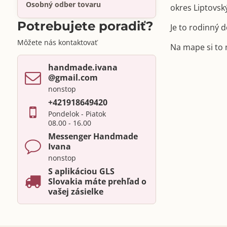
Osobný odber tovaru
okres Liptovsk
Potrebujete poradiť?
Je to rodinný
Môžete nás kontaktovať
Na mape si to
handmade​.ivana ​
@gmail​.com
nonstop
+421918649420
Pondelok - Piatok
08.00 - 16.00
Messenger Handmade
Ivana
nonstop
S aplikáciou GLS
Slovakia máte prehľad o
vašej zásielke