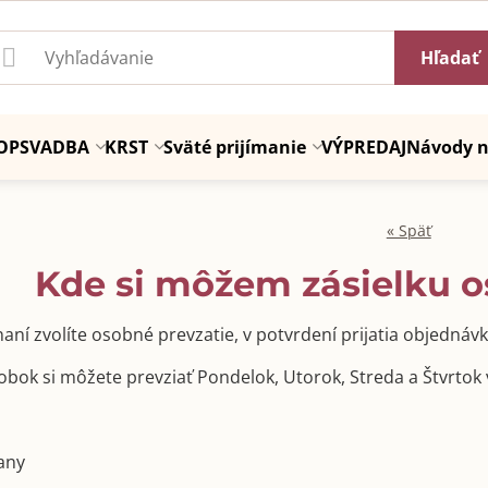
Hľadať
OP
SVADBA
KRST
Sväté prijímanie
VÝPREDAJ
Návody n
« Späť
Kde si môžem zásielku o
dnaní zvolíte osobné prevzatie, v potvrdení prijatia objedn
bok si môžete prevziať Pondelok, Utorok, Streda a Štvrtok v 
vany