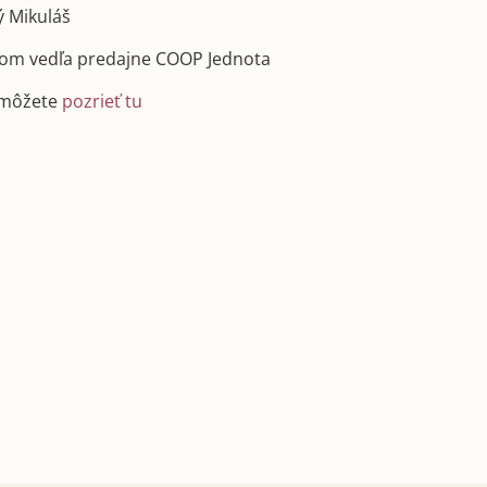
ý Mikuláš
 dom vedľa predajne COOP Jednota
 môžete
pozrieť tu