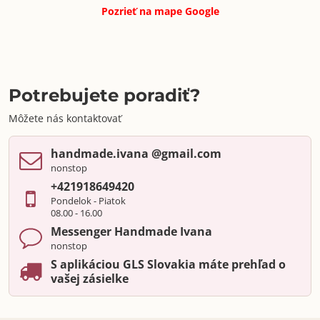
Pozrieť na mape
Google
Potrebujete poradiť?
Môžete nás kontaktovať
handmade​.ivana ​@gmail​.com
nonstop
+421918649420
Pondelok - Piatok
08.00 - 16.00
Messenger Handmade Ivana
nonstop
S aplikáciou GLS Slovakia máte prehľad o
vašej zásielke