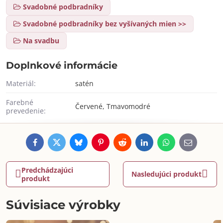
Svadobné podbradníky
Svadobné podbradníky bez vyšívaných mien >>
Na svadbu
Doplnkové informácie
Materiál:
satén
Farebné
Červené, Tmavomodré
prevedenie:
Facebook
Twitter
Bluesky
Pinterest
Reddit
LinkedIn
WhatsApp
E-
mail
Predchádzajúci
Nasledujúci produkt
produkt
Súvisiace výrobky