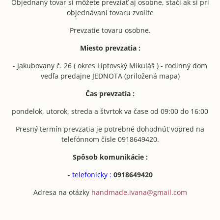
Objednaný tovar si môžete prevziať aj osobne, stačí ak si pri
objednávaní tovaru zvolíte
Prevzatie tovaru osobne.
Miesto prevzatia :
- Jakubovany č. 26 ( okres Liptovský Mikuláš ) - rodinný dom
vedľa predajne JEDNOTA (priložená mapa)
Čas prevzatia :
pondelok, utorok, streda a štvrtok va čase od 09:00 do 16:00
Presný termín prevzatia je potrebné dohodnúť vopred na
telefónnom čísle 0918649420.
Spôsob komunikácie :
- telefonicky :
0918649420
Adresa na otázky
handmade.ivana@gmail.com