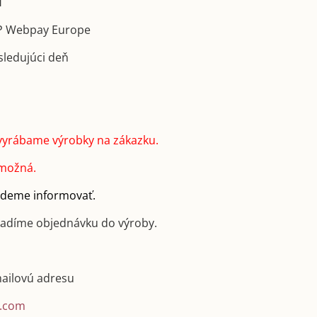
u
GP Webpay Europe
sledujúci deň
vyrábame výrobky na zákazku.
 možná.
budeme informovať.
radíme objednávku do výroby.
mailovú adresu
.com