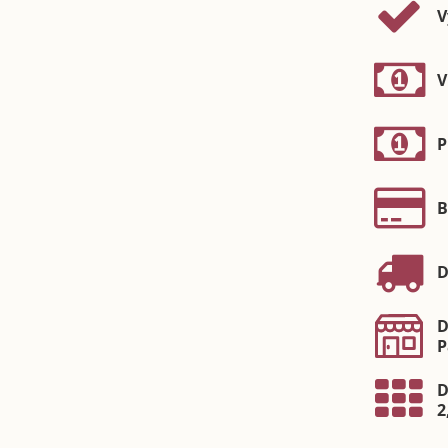
V
V
P
B
D
D
P
D
2