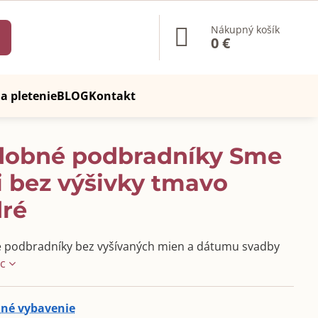
Nákupný košík
0 €
a pletenie
BLOG
Kontakt
dobné podbradníky Sme
i bez výšivky tmavo
ré
 podbradníky bez vyšívaných mien a dátumu svadby
ac
né vybavenie