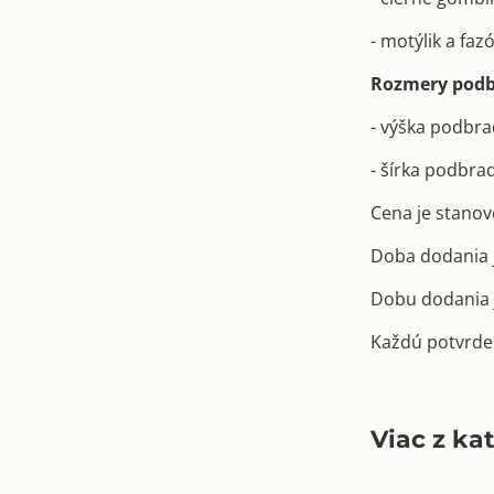
- motýlik a fa
Rozmery podb
- výška podbr
- šírka podbra
Cena je stanov
Doba dodania j
Dobu dodania j
Každú potvrde
Viac z ka