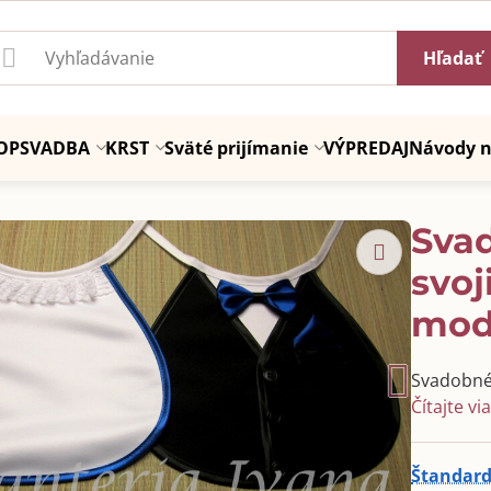
Hľadať
OP
SVADBA
KRST
Sväté prijímanie
VÝPREDAJ
Návody n
Sva
svoj
mod
Svadobné
Čítajte vi
Štandard