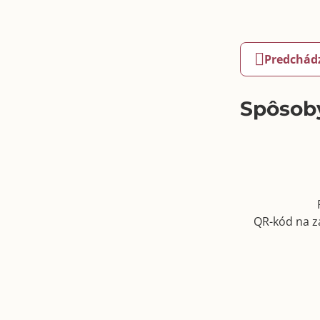
Predchád
Spôsoby
QR-kód na z