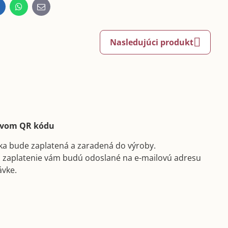
inkedIn
WhatsApp
E-
mail
Nasledujúci produkt
ctvom QR kódu
ka bude zaplatená a zaradená do výroby.
a zaplatenie vám budú odoslané na e-mailovú adresu
ávke.