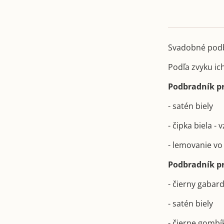
Svadobné podb
Podľa zvyku ic
Podbradník pr
- satén biely
- čipka biela -
- lemovanie v
Podbradník pr
- čierny gabar
- satén biely
- čierne gombí