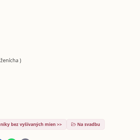
 ženícha )
íky bez vyšívaných mien >>
Na svadbu