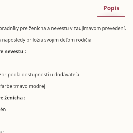
Popis
radníky pre ženícha a nevestu v zaujímavom prevedení.
h naposledy priložia svojim deťom rodičia.
e nevestu :
 vzor podľa dostupnosti u dodávateľa
o farbe tmavo modrej
e ženícha :
dén
ky