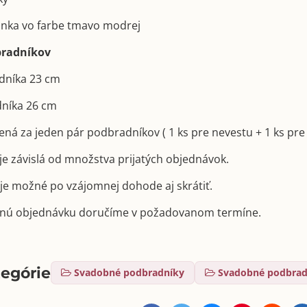
zónka vo farbe tmavo modrej
radníkov
adníka 23 cm
dníka 26 cm
ená za jeden pár podbradníkov ( 1 ks pre nevestu + 1 ks pre
e závislá od množstva prijatých objednávok.
e možné po vzájomnej dohode aj skrátiť.
nú objednávku doručíme v požadovanom termíne.
tegórie
Svadobné podbradníky
Svadobné podbradn