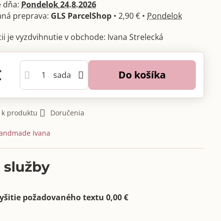
 dňa:
Pondelok
24.8.2026
GLS ParcelShop
•
2,90 €
•
Pondelok
Ivana Strelecká
€
Do košíka
sada
 k produktu
Doručenia
andmade Ivana
 služby
yšitie požadovaného textu 0,00 €