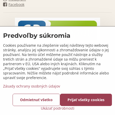
Facebook
Predvoľby súkromia
Cookies používame na zlepšenie vašej návštevy tejto webovej
stránky, analýzu jej výkonnosti a zhromažďovanie údajov o jej
používaní. Na tento účel môžeme použiť nástroje a služby
tretích strán a zhromaždené údaje sa môžu preniesť k
partnerom v EÚ, USA alebo iných krajinách. Kliknutím na
„Prijať všetky cookies“ vyjadrujete svoj súhlas s týmto
spracovaním. Nižšie môžete nájsť podrobné informácie alebo
upraviť svoje preferencie.
Zásady ochrany osobných údajov
©
2026
Copyright
Predvoľby súkromia
Zásady ochrany osobných údajov
Odmietnuť všetko
Prijať všetky cookies
Podmienky používania
Ukázať podrobnosti
Vytvorené pomocou:
BiznisWeb.sk