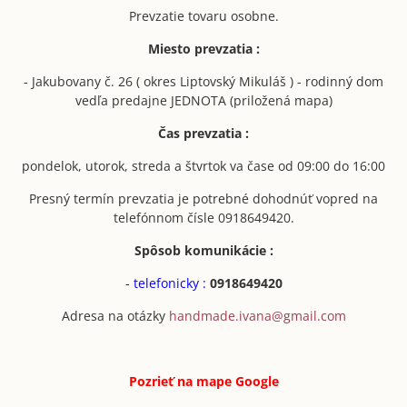
Prevzatie tovaru osobne.
Miesto prevzatia :
- Jakubovany č. 26 ( okres Liptovský Mikuláš ) - rodinný dom
vedľa predajne JEDNOTA (priložená mapa)
Čas prevzatia :
pondelok, utorok, streda a štvrtok va čase od 09:00 do 16:00
Presný termín prevzatia je potrebné dohodnúť vopred na
telefónnom čísle 0918649420.
Spôsob komunikácie :
- telefonicky :
0918649420
Adresa na otázky
handmade.ivana@gmail.com
Pozrieť na mape
Google