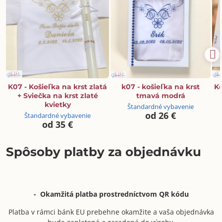
K07 - Košieľka na krst zlatá
k07 - košieľka na krst
Ko
+ Sviečka na krst zlaté
tmavá modrá
kvietky
Štandardné vybavenie
od 26 €
Štandardné vybavenie
od 35 €
Spôsoby platby za objednávku
- Okamžitá platba prostredníctvom QR kódu
Platba v rámci bánk EU prebehne okamžite a vaša objednávka