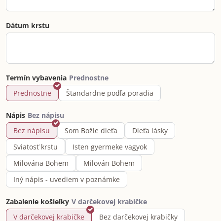
Dátum krstu
Termín vybavenia
Prednostne
Štandardne podľa poradia
Nápis
Bez nápisu
Som Božie dieťa
Dieťa lásky
Sviatosť krstu
Isten gyermeke vagyok
Milována Bohem
Milován Bohem
Iný nápis - uvediem v poznámke
Zabalenie košieľky
V darčekovej krabičke
Bez darčekovej krabičky