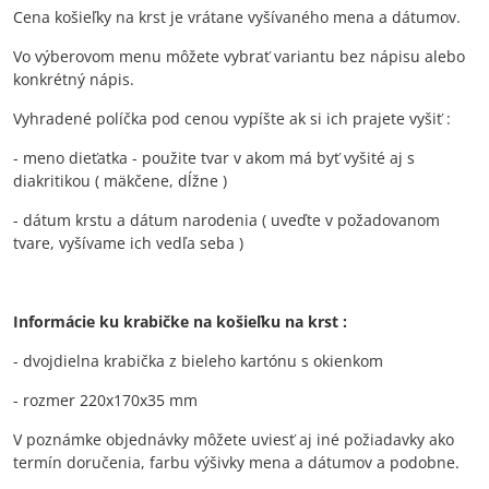
Cena košieľky na krst je vrátane vyšívaného mena a dátumov.
Vo výberovom menu môžete vybrať variantu bez nápisu alebo
konkrétný nápis.
Vyhradené políčka pod cenou vypíšte ak si ich prajete vyšiť :
- meno dieťatka - použite tvar v akom má byť vyšité aj s
diakritikou ( mäkčene, dĺžne )
- dátum krstu a dátum narodenia ( uveďte v požadovanom
tvare, vyšívame ich vedľa seba )
Informácie ku krabičke na košieľku na krst :
- dvojdielna krabička z bieleho kartónu s okienkom
- rozmer 220x170x35 mm
V poznámke objednávky môžete uviesť aj iné požiadavky ako
termín doručenia, farbu výšivky mena a dátumov a podobne.