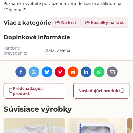
Poznámku vyplníte po vložení tovaru do košíka a kliknutí na
"Objednať".
Viac z kategórie
Na krst
Košieľky na krst
Doplnkové informácie
Farebné
Zlatá, Zelená
prevedenie:
Facebook
Twitter
Bluesky
Pinterest
Reddit
LinkedIn
WhatsApp
E-
mail
Predchádzajúci
Nasledujúci produkt
produkt
Súvisiace výrobky