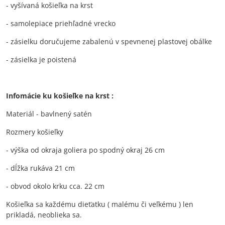
- vyšívaná košieľka na krst
- samolepiace priehľadné vrecko
- zásielku doručujeme zabalenú v spevnenej plastovej obálke
- zásielka je poistená
Infomácie ku košieľke na krst :
Materiál - bavlnený satén
Rozmery košieľky
- výška od okraja goliera po spodný okraj 26 cm
- dĺžka rukáva 21 cm
- obvod okolo krku cca. 22 cm
Košieľka sa každému dieťatku ( malému či veľkému ) len
prikladá, neoblieka sa.