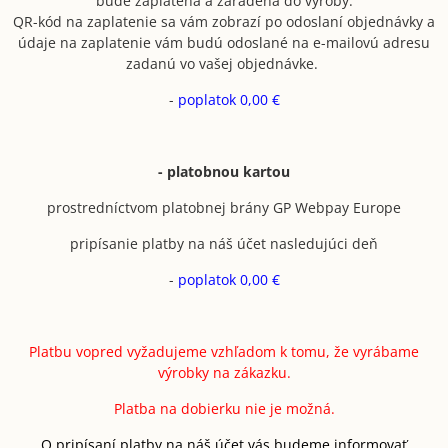
bude zaplatená a zaradená do výroby.
QR-kód na zaplatenie sa vám zobrazí po odoslaní objednávky a
údaje na zaplatenie vám budú odoslané na e-mailovú adresu
zadanú vo vašej objednávke.
-
poplatok 0,00 €
- platobnou kartou
prostredníctvom platobnej brány GP Webpay Europe
pripísanie platby na náš účet nasledujúci deň
-
poplatok 0,00 €
Platbu vopred vyžadujeme vzhľadom k tomu, že vyrábame
výrobky na zákazku.
Platba na dobierku nie je možná.
O pripísaní platby na náš účet vás budeme informovať.