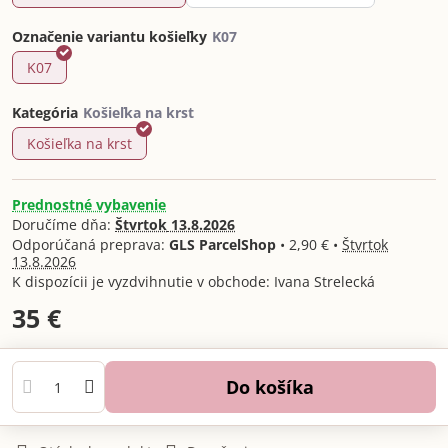
Označenie variantu košieľky
K07
Kategória
Košieľka na krst
Prednostné vybavenie
Doručíme dňa:
Štvrtok
13.8.2026
GLS ParcelShop
•
2,90 €
•
Štvrtok
13.8.2026
Ivana Strelecká
35 €
Do košíka