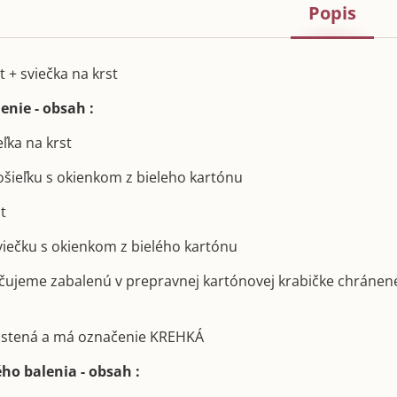
Popis
t + sviečka na krst
enie - obsah :
eľka na krst
košieľku s okienkom z bieleho kartónu
st
sviečku s okienkom z bielého kartónu
učujeme zabalenú v prepravnej kartónovej krabičke chránen
poistená a má označenie KREHKÁ
ho balenia - obsah :