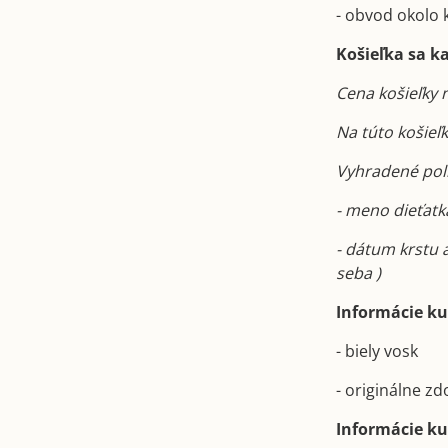
- obvod okolo 
Košieľka sa k
Cena košieľky 
Na túto košieľ
Vyhradené políč
- meno dieťatka
- dátum krstu 
seba )
Informácie ku 
- biely vosk
- originálne z
Informácie ku