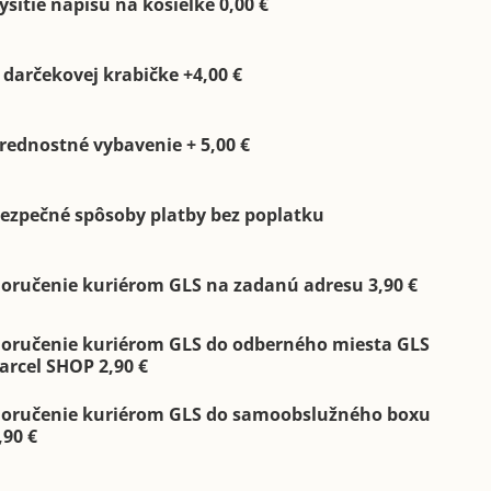
yšitie nápisu na košieľke 0,00 €
 darčekovej krabičke +4,00 €
rednostné vybavenie + 5,00 €
ezpečné spôsoby platby bez poplatku
oručenie kuriérom GLS na zadanú adresu 3,90 €
oručenie kuriérom GLS do odberného miesta GLS
arcel SHOP 2,90 €
oručenie kuriérom GLS do samoobslužného boxu
,90 €