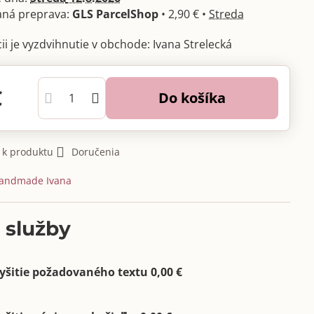
GLS ParcelShop
•
2,90 €
•
Streda
Ivana Strelecká
€
Do košíka
 k produktu
Doručenia
andmade Ivana
 služby
yšitie požadovaného textu 0,00 €