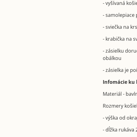
- vyšívaná koši
- samolepiace 
- sviečka na kr
- krabička na 
- zásielku dor
obálkou
- zásielka je 
Infomácie ku k
Materiál - bav
Rozmery košie
- výška od okr
- dĺžka rukáva