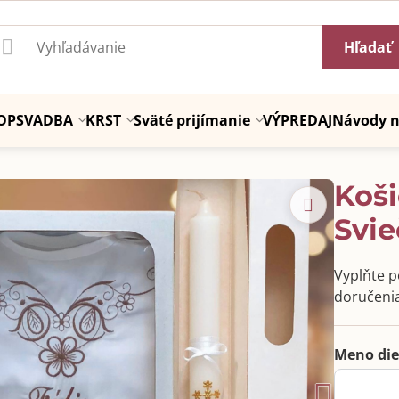
Hľadať
OP
SVADBA
KRST
Sväté prijímanie
VÝPREDAJ
Návody n
Koši
Svie
Vyplňte po
doručenia
Meno die