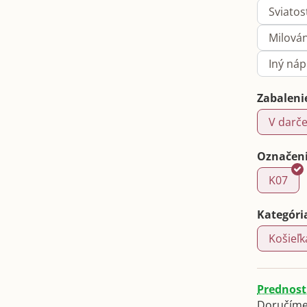
Sviatos
Milová
Iný ná
Zabaleni
V darče
Označeni
K07
Kategóri
Košieľk
Prednost
Doručíme