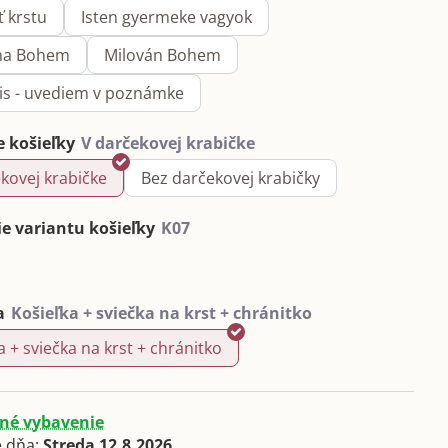
ť krstu
Isten gyermeke vagyok
na Bohem
Milován Bohem
pis - uvediem v poznámke
e košieľky
kovej krabičke
Bez darčekovej krabičky
e variantu košieľky
a
a + sviečka na krst + chránitko
né vybavenie
 dňa:
Streda
12.8.2026