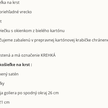
eľka na krst
priehľadné vrecko
st
sviečku s okienkom z bielého kartónu
učujeme zabalenú v prepravnej kartónovej krabičke chránen
poistená a má označenie KREHKÁ
ošieľke na krst :
lnený satén
ľky
aja goliera po spodný okraj 26 cm
 21 cm