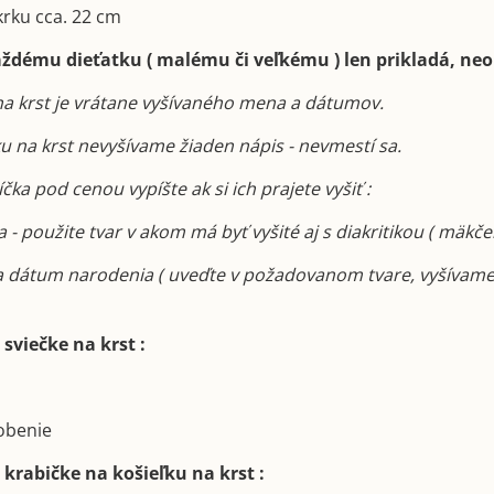
krku cca. 22 cm
aždému dieťatku ( malému či veľkému ) len prikladá, neo
na krst je vrátane vyšívaného mena a dátumov.
ku na krst nevyšívame žiaden nápis - nevmestí sa.
ka pod cenou vypíšte ak si ich prajete vyšiť :
 - použite tvar v akom má byť vyšité aj s diakritikou ( mäkče
a dátum narodenia ( uveďte v požadovanom tvare, vyšívame
sviečke na krst :
dobenie
 krabičke na košieľku na krst :