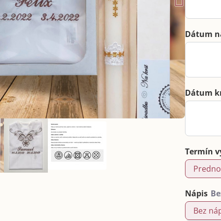
Dátum n
Dátum k
Termín v
Predno
Nápis
Bez ná