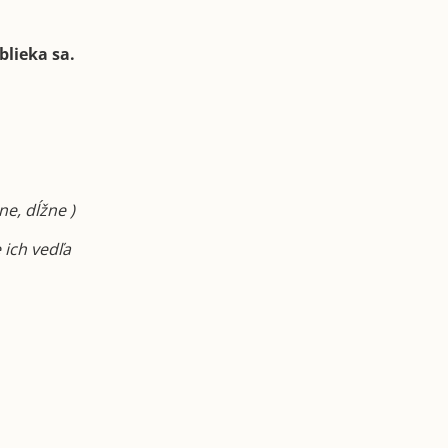
blieka sa.
ne, dĺžne )
 ich vedľa