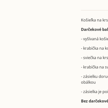
Košieľka na krs
Darčekové bal
- vyšívaná koši
- krabička na 
- sviečka na kr
- krabička na 
- zásielku dor
obálkou
- zásielka je 
Bez darčekové