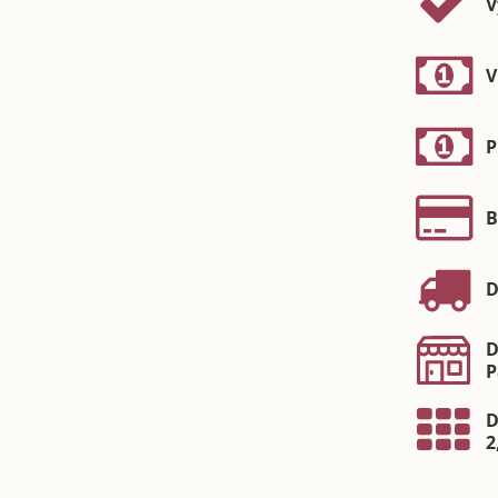
V
V
P
B
D
D
P
D
2