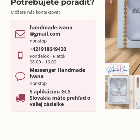
Potrebujete poradiť?
Môžete nás kontaktovať
handmade​.ivana ​
@gmail​.com
nonstop
+421918649420
Pondelok - Piatok
08.00 - 16.00
Messenger Handmade
Ivana
nonstop
S aplikáciou GLS
Slovakia máte prehľad o
vašej zásielke