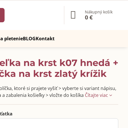
Nákupný košík
0 €
a pletenie
BLOG
Kontakt
eľka na krst k07 hnedá +
čka na krst zlatý krížik
líčka, ktoré si prajete vyšiť > vyberte si variant nápisu,
 a zabalenia košieľky > vložte do košíka
Čítajte viac
ťatka