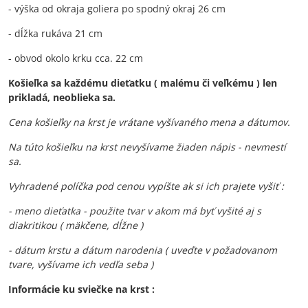
- výška od okraja goliera po spodný okraj 26 cm
- dĺžka rukáva 21 cm
- obvod okolo krku cca. 22 cm
Košieľka sa každému dieťatku ( malému či veľkému ) len
prikladá, neoblieka sa.
Cena košieľky na krst je vrátane vyšívaného mena a dátumov.
Na túto košieľku na krst nevyšívame žiaden nápis - nevmestí
sa.
Vyhradené políčka pod cenou vypíšte ak si ich prajete vyšiť :
- meno dieťatka - použite tvar v akom má byť vyšité aj s
diakritikou ( mäkčene, dĺžne )
- dátum krstu a dátum narodenia ( uveďte v požadovanom
tvare, vyšívame ich vedľa seba )
Informácie ku sviečke na krst :