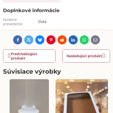
Doplnkové informácie
Farebné
Zlatá
prevedenie:
Facebook
Twitter
Bluesky
Pinterest
Reddit
LinkedIn
WhatsApp
E-
mail
Predchádzajúci
Nasledujúci produkt
produkt
Súvisiace výrobky