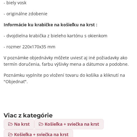
- biely vosk
- originálne zdobenie
Informácie ku krabičke na košieľku na krst :
- dvojdielna krabička z bieleho kartónu s okienkom
- rozmer 220x170x35 mm
V poznámke objednávky môžete uviesť aj iné požiadavky ako
termín doručenia, farbu výšivky mena a dátumov a podobne.
Poznámku vyplníte po vložení tovaru do košíka a kliknutí na
"Objednať".
Viac z kategórie
Na krst
Košieľka + sviečka na krst
Košieľka + sviečka na krst