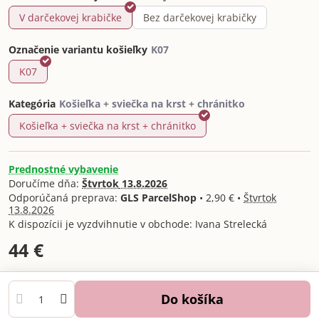
V darčekovej krabičke
Bez darčekovej krabičky
Označenie variantu košieľky
K07
Kategória
Košieľka + sviečka na krst + chránitko
Prednostné vybavenie
Doručíme dňa:
Štvrtok
13.8.2026
GLS ParcelShop
•
2,90 €
•
Štvrtok
13.8.2026
Ivana Strelecká
44 €
Do košíka