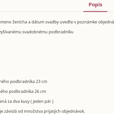
Popis
 meno ženícha a dátum svadby uveďte v poznámke objedná
 vyšívanému svadobnému podbradníku
bného podbradníka 23 cm
bného podbradníka 26 cm
ená za dva kusy ( jeden pár )
e závislá od množstva prijatých objednávok.