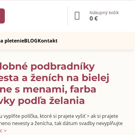
Nákupný košík
0 €
a pletenie
BLOG
Kontakt
dobné podbradníky
sta a ženích na bielej
ne s menami, farba
vky podľa želania
vyplňte políčka, ktoré si prajete vyšiť > ak si prajete
 meno nevesty a ženícha, tak dátum svadby nevyplňujte
ac