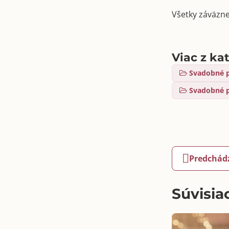
Všetky záväzn
Viac z ka
Svadobné 
Svadobné 
Predchád
Súvisia