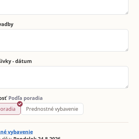
vadby
šivky - dátum
osť
poradia
Prednostné vybavenie
né vybavenie