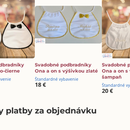
dbradníky
Svadobné podbradníky
Svadobné 
o-čierne
Ona a on s výšivkou zlaté
Ona a on s
šampaň
avenie
Štandardné vybavenie
18 €
Štandardné v
20 €
 platby za objednávku