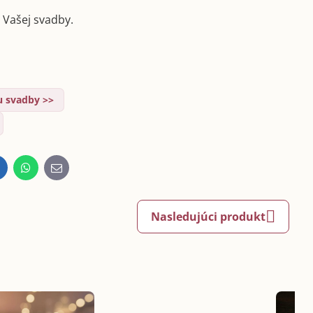
Vašej svadby.
 svadby >>
inkedIn
WhatsApp
E-
mail
Nasledujúci produkt