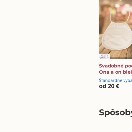
Svadobné po
Ona a on biel
Štandardné vyb
od 20 €
Spôsoby