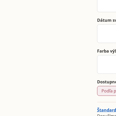
Dátum s
Farba vý
Dostupn
Podľa 
Štandard