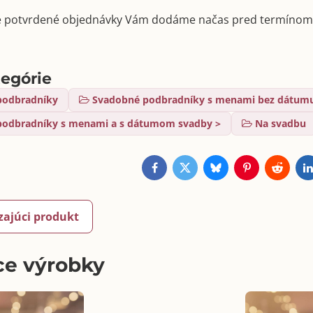
e potvrdené objednávky Vám dodáme načas pred termínom 
tegórie
podbradníky
Svadobné podbradníky s menami bez dátumu
podbradníky s menami a s dátumom svadby >
Na svadbu
Facebook
Twitter
Bluesky
Pinterest
Reddit
L
zajúci produkt
ce výrobky