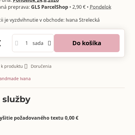
 dňa:
Pondelok
24.8.2026
GLS ParcelShop
•
2,90 €
•
Pondelok
Ivana Strelecká
€
Do košíka
sada
 k produktu
Doručenia
andmade Ivana
 služby
yšitie požadovaného textu 0,00 €