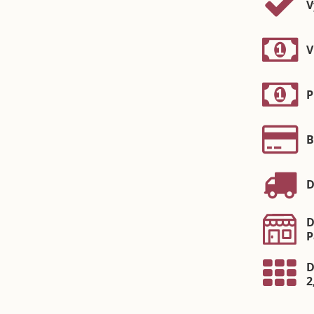
V
V
P
B
D
D
P
D
2