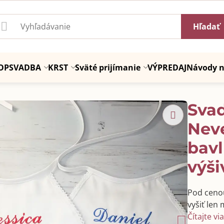
Hľadať
OP
SVADBA
KRST
Sväté prijímanie
VÝPREDAJ
Návody n
Sva
Neve
bavl
výši
Pod cenou 
vyšiť len
Čítajte vi