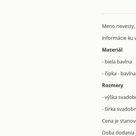
Meno nevesty,
Informácie ku
Materiál
- biela bavlna
- čipka - bavlna
Rozmery
- výška svado
- šírka svado
Cena je stanov
Doba dodania j