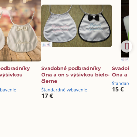
podbradníky
Svadobné podbradníky
Svadobné
 výšivkou
Ona a on s výšivkou bielo-
Ona a on 
čierne
Štandardné
15 €
ybavenie
Štandardné vybavenie
17 €