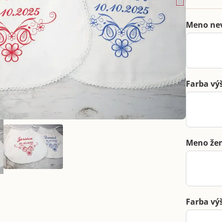
Meno ne
Farba vý
Meno že
Farba vý