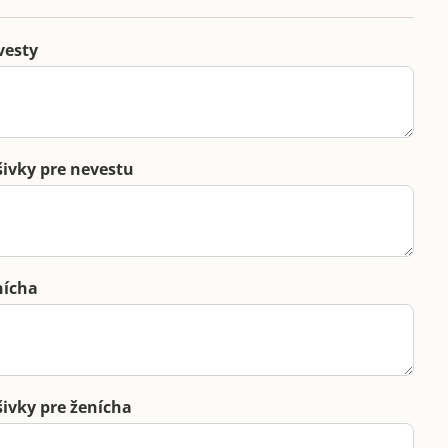
vesty
šivky pre nevestu
nícha
šivky pre ženícha