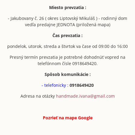
Miesto prevzatia :
- Jakubovany č. 26 ( okres Liptovský Mikuláš ) - rodinný dom
vedľa predajne JEDNOTA (priložená mapa)
Čas prevzatia :
pondelok, utorok, streda a štvrtok va čase od 09:00 do 16:00
Presný termín prevzatia je potrebné dohodnúť vopred na
telefónnom čísle 0918649420.
Spôsob komunikácie :
- telefonicky :
0918649420
Adresa na otázky
handmade.ivana@gmail.com
Pozrieť na mape
Google