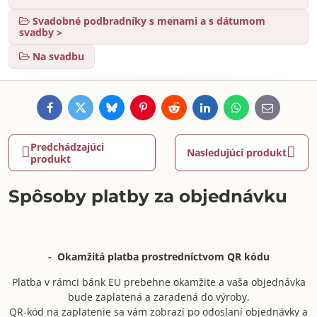
Svadobné podbradníky s menami a s dátumom
svadby >
Na svadbu
Facebook
Twitter
Bluesky
Pinterest
Reddit
LinkedIn
WhatsApp
E-
mail
Predchádzajúci
Nasledujúci produkt
produkt
Spôsoby platby za objednávku
- Okamžitá platba prostredníctvom QR kódu
Platba v rámci bánk EU prebehne okamžite a vaša objednávka
bude zaplatená a zaradená do výroby.
QR-kód na zaplatenie sa vám zobrazí po odoslaní objednávky a