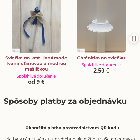
Sviečka na krst Handmade
Chránitko na sviečku
Ivana s ľanovou a modrou
Spoľahlivé doručenie
mašličkou
2,50 €
Spoľahlivé doručenie
od 9 €
Spôsoby platby za objednávku
- Okamžitá platba prostredníctvom QR kódu
Platba v rámci bánk EU prebehne okamžite a vaša objednávka