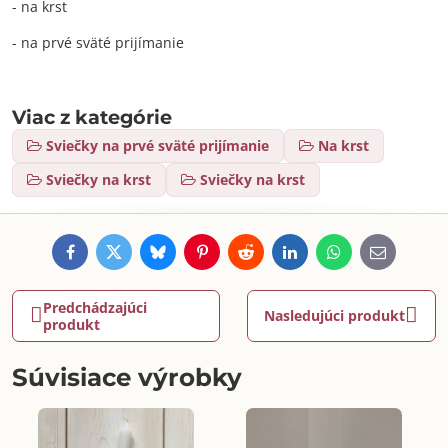
- na krst
- na prvé sväté prijímanie
Viac z kategórie
Sviečky na prvé sväté prijímanie
Na krst
Sviečky na krst
Sviečky na krst
Facebook
Twitter
Bluesky
Pinterest
Reddit
LinkedIn
WhatsApp
E-
mail
Predchádzajúci
Nasledujúci produkt
produkt
Súvisiace výrobky