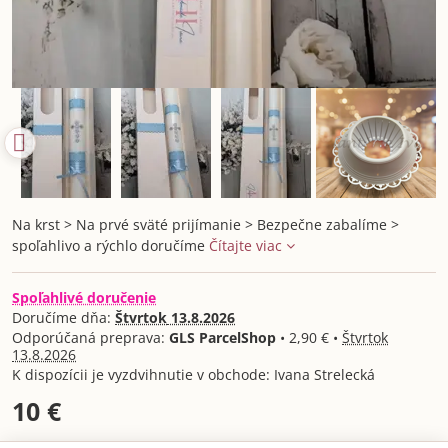
Na krst > Na prvé sväté prijímanie > Bezpečne zabalíme >
spoľahlivo a rýchlo doručíme
Čítajte viac
Spoľahlivé doručenie
Doručíme dňa:
Štvrtok
13.8.2026
GLS ParcelShop
•
2,90 €
•
Štvrtok
13.8.2026
Ivana Strelecká
10 €