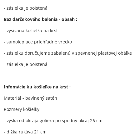
- zásielka je poistená
Bez darčekového balenia - obsah :
- vyšívaná košieľka na krst
- samolepiace priehľadné vrecko
- zásielku doručujeme zabalenú v spevnenej plastovej obálke
- zásielka je poistená
Infomácie ku košieľke na krst :
Materiál - bavlnený satén
Rozmery košieľky
- výška od okraja goliera po spodný okraj 26 cm
- dĺžka rukáva 21 cm