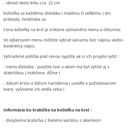
- obvod okolo krku cca. 22 cm
Košieľka sa každému dieťatku ( malému či veľkému ) len
prikladá, neoblieka sa.
Cena košieľky na krst je vrátane vyšívaného mena a dátumov.
Vo výberovom menu môžete vybrať variantu bez nápisu alebo
konkrétný nápis.
Vyhradené políčka pod cenou vypíšte ak si ich prajete vyšiť :
- meno dieťatka - použite tvar v akom má byť vyšité aj s
diakritikou ( mäkčene, dĺžne )
- dátum krstu a dátum narodenia ( uveďte v požadovanom
tvare, vyšívame ich vedľa seba )
Informácie ku krabičke na košieľku na krst :
- dvojdielna krabička z bieleho kartónu s okienkom