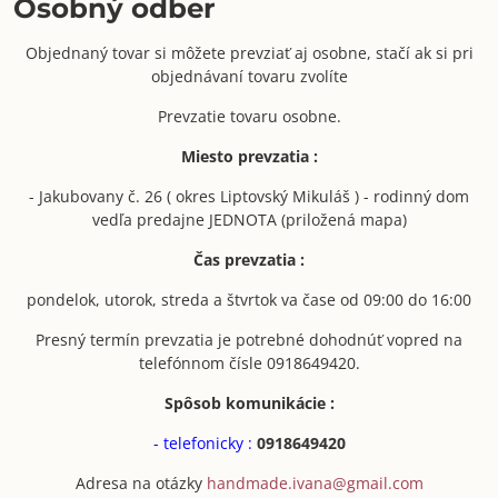
Osobný odber
Objednaný tovar si môžete prevziať aj osobne, stačí ak si pri
objednávaní tovaru zvolíte
Prevzatie tovaru osobne.
Miesto prevzatia :
- Jakubovany č. 26 ( okres Liptovský Mikuláš ) - rodinný dom
vedľa predajne JEDNOTA (priložená mapa)
Čas prevzatia :
pondelok, utorok, streda a štvrtok va čase od 09:00 do 16:00
Presný termín prevzatia je potrebné dohodnúť vopred na
telefónnom čísle 0918649420.
Spôsob komunikácie :
- telefonicky :
0918649420
Adresa na otázky
handmade.ivana@gmail.com