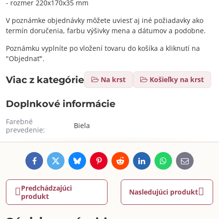
- rozmer 220x170x35 mm
V poznámke objednávky môžete uviesť aj iné požiadavky ako
termín doručenia, farbu výšivky mena a dátumov a podobne.
Poznámku vyplníte po vložení tovaru do košíka a kliknutí na
"Objednať".
Viac z kategórie
Na krst
Košieľky na krst
Doplnkové informácie
Farebné
Biela
prevedenie:
Facebook
Twitter
Bluesky
Pinterest
Reddit
LinkedIn
WhatsApp
E-
mail
Predchádzajúci
Nasledujúci produkt
produkt