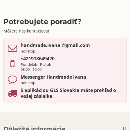
Potrebujete poradiť?
Môžete nás kontaktovať
handmade​.ivana ​@gmail​.com
nonstop
+421918649420
Pondelok - Piatok
08.00 - 16.00
Messenger Handmade Ivana
nonstop
S aplikáciou GLS Slovakia máte prehľad o
vašej zásielke
Dôležité informácie