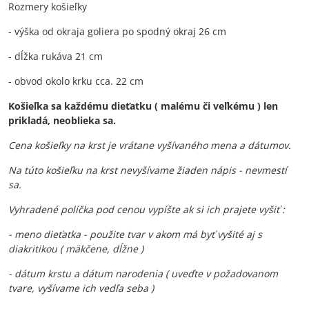
Rozmery košieľky
- výška od okraja goliera po spodný okraj 26 cm
- dĺžka rukáva 21 cm
- obvod okolo krku cca. 22 cm
Košieľka sa každému dieťatku ( malému či veľkému ) len
prikladá, neoblieka sa.
Cena košieľky na krst je vrátane vyšívaného mena a dátumov.
Na túto košieľku na krst nevyšívame žiaden nápis - nevmestí
sa.
Vyhradené políčka pod cenou vypíšte ak si ich prajete vyšiť :
- meno dieťatka - použite tvar v akom má byť vyšité aj s
diakritikou ( mäkčene, dĺžne )
- dátum krstu a dátum narodenia ( uveďte v požadovanom
tvare, vyšívame ich vedľa seba )