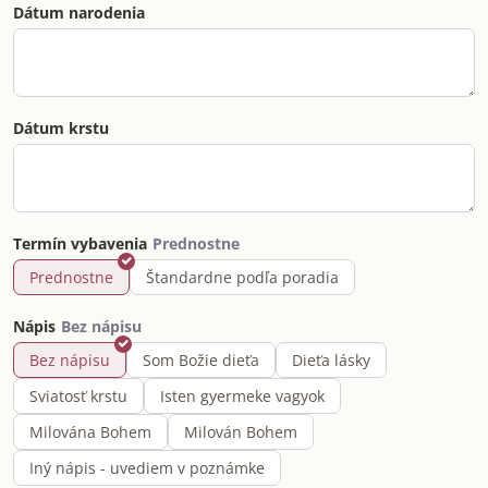
Dátum narodenia
Dátum krstu
Termín vybavenia
Prednostne
Štandardne podľa poradia
Nápis
Bez nápisu
Som Božie dieťa
Dieťa lásky
Sviatosť krstu
Isten gyermeke vagyok
Milována Bohem
Milován Bohem
Iný nápis - uvediem v poznámke