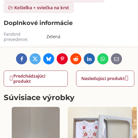
Košieľka + sviečka na krst
Doplnkové informácie
Farebné
Zelená
prevedenie:
Facebook
Twitter
Bluesky
Pinterest
Reddit
LinkedIn
WhatsApp
E-
mail
Predchádzajúci
Nasledujúci produkt
produkt
Súvisiace výrobky