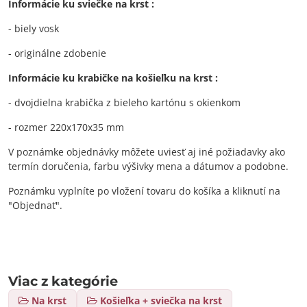
Informácie ku sviečke na krst :
- biely vosk
- originálne zdobenie
Informácie ku krabičke na košieľku na krst :
- dvojdielna krabička z bieleho kartónu s okienkom
- rozmer 220x170x35 mm
V poznámke objednávky môžete uviesť aj iné požiadavky ako
termín doručenia, farbu výšivky mena a dátumov a podobne.
Poznámku vyplníte po vložení tovaru do košíka a kliknutí na
"Objednať".
Viac z kategórie
Na krst
Košieľka + sviečka na krst