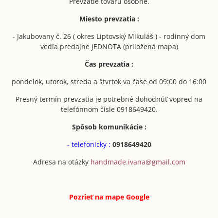
Prevzatie tovaru osobne.
Miesto prevzatia :
- Jakubovany č. 26 ( okres Liptovský Mikuláš ) - rodinný dom
vedľa predajne JEDNOTA (priložená mapa)
Čas prevzatia :
pondelok, utorok, streda a štvrtok va čase od 09:00 do 16:00
Presný termín prevzatia je potrebné dohodnúť vopred na
telefónnom čísle 0918649420.
Spôsob komunikácie :
- telefonicky :
0918649420
Adresa na otázky
handmade.ivana@gmail.com
Pozrieť na mape
Google