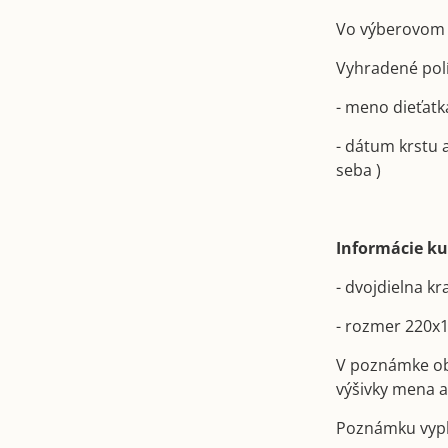
Vo výberovom 
Vyhradené políč
- meno dieťatka
- dátum krstu 
seba )
Informácie ku
- dvojdielna k
- rozmer 220
V poznámke obj
výšivky mena 
Poznámku vypln