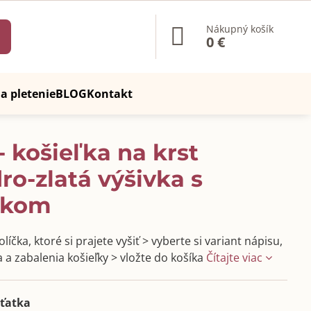
Nákupný košík
0 €
a pletenie
BLOG
Kontakt
- košieľka na krst
o-zlatá výšivka s
žikom
líčka, ktoré si prajete vyšiť > vyberte si variant nápisu,
 a zabalenia košieľky > vložte do košíka
Čítajte viac
ťatka