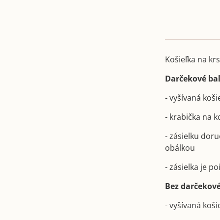
Košieľka na krs
Darčekové bal
- vyšívaná koši
- krabička na 
- zásielku dor
obálkou
- zásielka je p
Bez darčekové
- vyšívaná koši