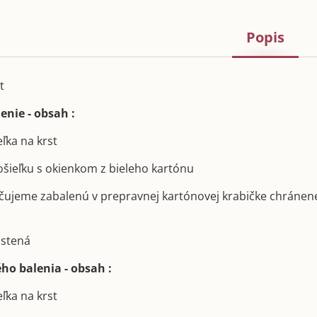
Popis
t
enie - obsah :
eľka na krst
košieľku s okienkom z bieleho kartónu
učujeme zabalenú v prepravnej kartónovej krabičke chránen
oistená
ho balenia - obsah :
eľka na krst