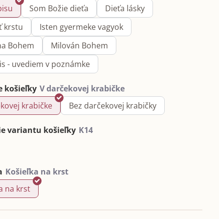
pisu
Som Božie dieťa
Dieťa lásky
ť krstu
Isten gyermeke vagyok
na Bohem
Milován Bohem
pis - uvediem v poznámke
e košieľky
kovej krabičke
Bez darčekovej krabičky
e variantu košieľky
a
a na krst