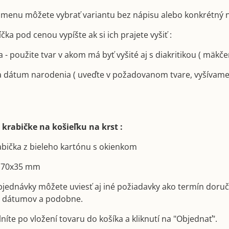
menu môžete vybrať variantu bez nápisu alebo konkrétný n
ka pod cenou vypíšte ak si ich prajete vyšiť :
 - použite tvar v akom má byť vyšité aj s diakritikou ( mäkče
a dátum narodenia ( uveďte v požadovanom tvare, vyšívame
 krabičke na košieľku na krst :
rabička z bieleho kartónu s okienkom
x170x35 mm
ednávky môžete uviesť aj iné požiadavky ako termín doruč
a dátumov a podobne.
íte po vložení tovaru do košíka a kliknutí na "Objednať".