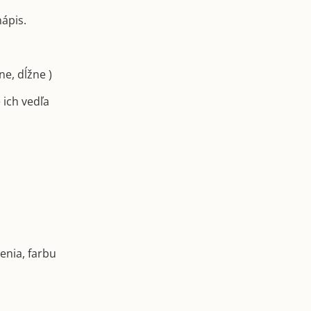
ápis.
ne, dĺžne )
 ich vedľa
enia, farbu