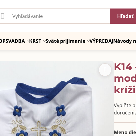
Hľadať
OP
SVADBA
KRST
Sväté prijímanie
VÝPREDAJ
Návody n
K14 
modr
krí
Vyplňte po
doručenia
Meno die