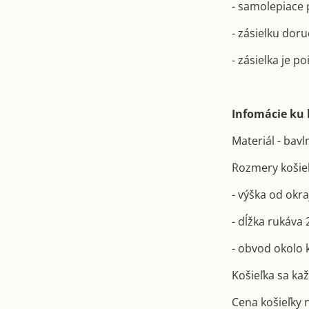
- samolepiace 
- zásielku dor
- zásielka je p
Infomácie ku k
Materiál - bav
Rozmery košie
- výška od okr
- dĺžka rukáva
- obvod okolo 
Košieľka sa ka
Cena košieľky 