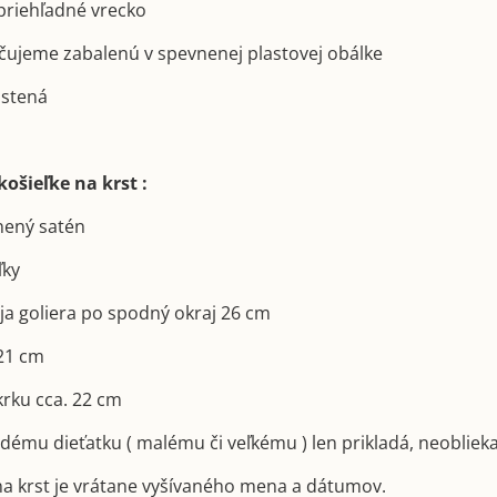
priehľadné vrecko
učujeme zabalenú v spevnenej plastovej obálke
oistená
ošieľke na krst :
lnený satén
ľky
aja goliera po spodný okraj 26 cm
 21 cm
krku cca. 22 cm
ždému dieťatku ( malému či veľkému ) len prikladá, neoblieka
na krst je vrátane vyšívaného mena a dátumov.