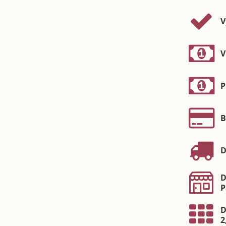
V
V
P
B
D
D
P
D
2