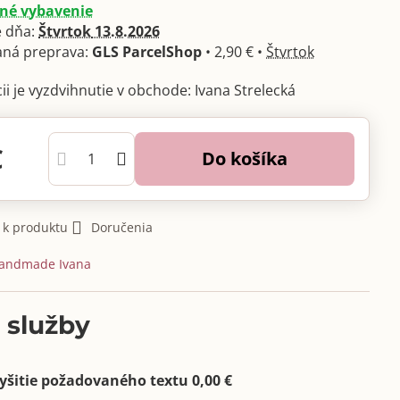
né vybavenie
 dňa:
Štvrtok
13.8.2026
GLS ParcelShop
•
2,90 €
•
Štvrtok
Ivana Strelecká
€
Do košíka
 k produktu
Doručenia
andmade Ivana
 služby
yšitie požadovaného textu 0,00 €