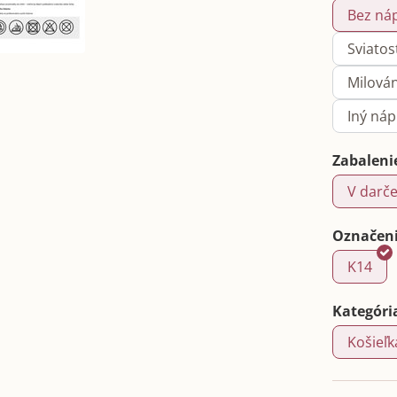
Bez ná
Sviatos
Milová
Iný ná
Zabaleni
V darče
Označeni
K14
Kategóri
Košieľk