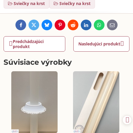
Sviečky na krst
Sviečky na krst
Facebook
Twitter
Bluesky
Pinterest
Reddit
LinkedIn
WhatsApp
E-
mail
Predchádzajúci
Nasledujúci produkt
produkt
Súvisiace výrobky