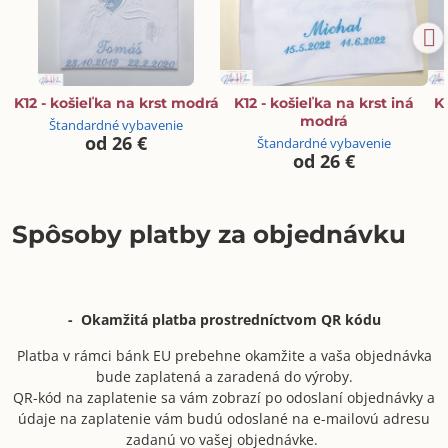
K12 - košieľka na krst modrá
K12 - košieľka na krst iná
K1
modrá
Štandardné vybavenie
od 26 €
Štandardné vybavenie
od 26 €
Spôsoby platby za objednávku
- Okamžitá platba prostredníctvom QR kódu
Platba v rámci bánk EU prebehne okamžite a vaša objednávka
bude zaplatená a zaradená do výroby.
QR-kód na zaplatenie sa vám zobrazí po odoslaní objednávky a
údaje na zaplatenie vám budú odoslané na e-mailovú adresu
zadanú vo vašej objednávke.