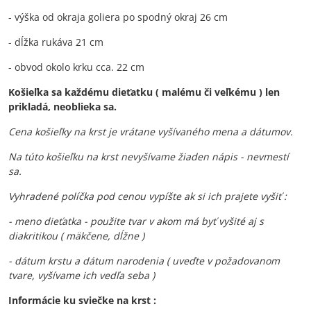
- výška od okraja goliera po spodný okraj 26 cm
- dĺžka rukáva 21 cm
- obvod okolo krku cca. 22 cm
Košieľka sa každému dieťatku ( malému či veľkému ) len
prikladá, neoblieka sa.
Cena košieľky na krst je vrátane vyšívaného mena a dátumov.
Na túto košieľku na krst nevyšívame žiaden nápis - nevmestí
sa.
Vyhradené políčka pod cenou vypíšte ak si ich prajete vyšiť :
- meno dieťatka - použite tvar v akom má byť vyšité aj s
diakritikou ( mäkčene, dĺžne )
- dátum krstu a dátum narodenia ( uveďte v požadovanom
tvare, vyšívame ich vedľa seba )
Informácie ku sviečke na krst :