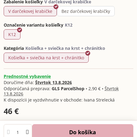
Zabalenie košieľky
V darčekovej krabičke
Bez darčekovej krabičky
Označenie variantu košieľky
K12
Kategória
Košieľka + sviečka na krst + chránitko
Prednostné vybavenie
Doručíme dňa:
Štvrtok
13.8.2026
GLS ParcelShop
•
2,90 €
•
Štvrtok
13.8.2026
Ivana Strelecká
46 €
Do košíka