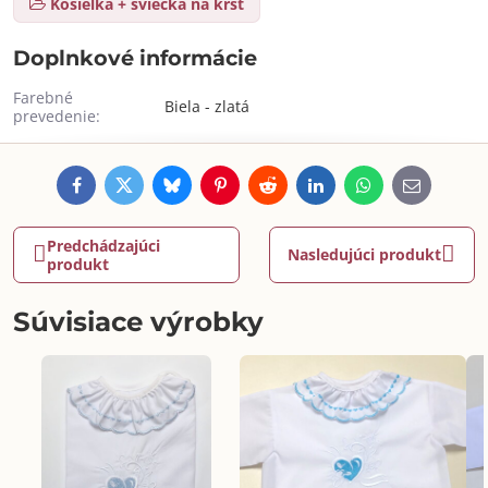
Košieľka + sviečka na krst
Doplnkové informácie
Farebné
Biela - zlatá
prevedenie:
Facebook
Twitter
Bluesky
Pinterest
Reddit
LinkedIn
WhatsApp
E-
mail
Predchádzajúci
Nasledujúci produkt
produkt
Súvisiace výrobky