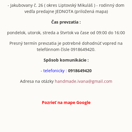
- Jakubovany č. 26 ( okres Liptovský Mikuláš ) - rodinný dom
vedľa predajne JEDNOTA (priložená mapa)
Čas prevzatia :
pondelok, utorok, streda a štvrtok va čase od 09:00 do 16:00
Presný termín prevzatia je potrebné dohodnúť vopred na
telefónnom čísle 0918649420.
Spôsob komunikácie :
- telefonicky :
0918649420
Adresa na otázky
handmade.ivana@gmail.com
Pozrieť na mape
Google