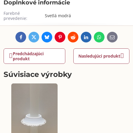
Doplnkové informácie
Farebné
Svetlá modrá
prevedenie:
Facebook
Twitter
Bluesky
Pinterest
Reddit
LinkedIn
WhatsApp
E-
mail
Predchádzajúci
Nasledujúci produkt
produkt
Súvisiace výrobky