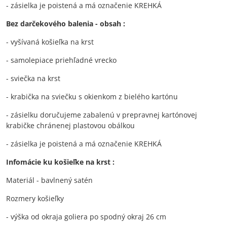
- zásielka je poistená a má označenie KREHKÁ
Bez darčekového balenia - obsah :
- vyšívaná košieľka na krst
- samolepiace priehľadné vrecko
- sviečka na krst
- krabička na sviečku s okienkom z bielého kartónu
- zásielku doručujeme zabalenú v prepravnej kartónovej
krabičke chránenej plastovou obálkou
- zásielka je poistená a má označenie KREHKÁ
Infomácie ku košieľke na krst :
Materiál - bavlnený satén
Rozmery košieľky
- výška od okraja goliera po spodný okraj 26 cm