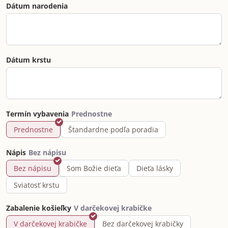
Dátum narodenia
Dátum krstu
Termín vybavenia
Prednostne
Štandardne podľa poradia
Nápis
Bez nápisu
Som Božie dieťa
Dieťa lásky
Sviatosť krstu
Zabalenie košieľky
V darčekovej krabičke
Bez darčekovej krabičky