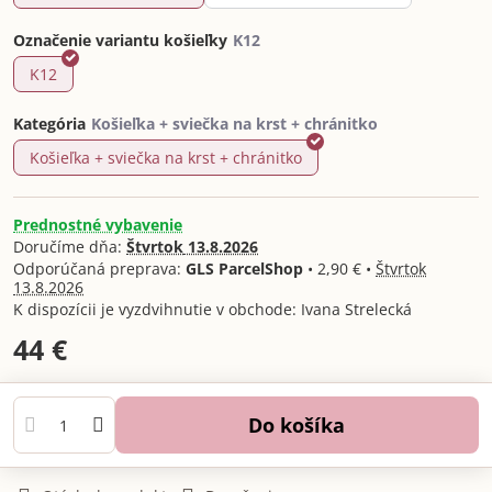
Označenie variantu košieľky
K12
Kategória
Košieľka + sviečka na krst + chránitko
Prednostné vybavenie
Doručíme dňa:
Štvrtok
13.8.2026
GLS ParcelShop
•
2,90 €
•
Štvrtok
13.8.2026
Ivana Strelecká
44 €
Do košíka