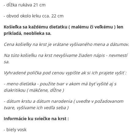
- dĺžka rukáva 21 cm
- obvod okolo krku cca. 22 cm
Košieľka sa každému dieťatku ( malému či veľkému ) len
prikladá, neoblieka sa.
Cena košieľky na krst je vrátane vyšívaného mena a dátumov.
Na túto košieľku na krst nevyšívame žiaden nápis - nevmestí
sa.
Vyhradené políčka pod cenou vypíšte ak si ich prajete vyšiť :
- meno dieťatka - použite tvar v akom má byť vyšité aj s
diakritikou ( mäkčene, dĺžne )
- dátum krstu a dátum narodenia ( uveďte v požadovanom
tvare, vyšívame ich vedľa seba )
Informácie ku sviečke na krst :
- biely vosk