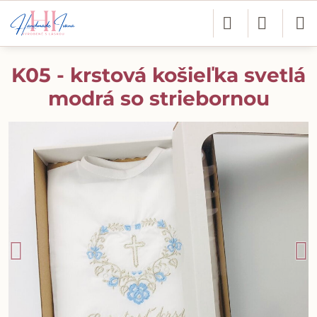
K05 - krstová košieľka svetlá
modrá so striebornou