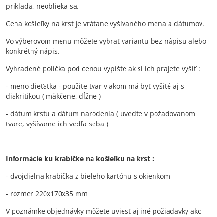
prikladá, neoblieka sa.
Cena košieľky na krst je vrátane vyšívaného mena a dátumov.
Vo výberovom menu môžete vybrať variantu bez nápisu alebo
konkrétný nápis.
Vyhradené políčka pod cenou vypíšte ak si ich prajete vyšiť :
- meno dieťatka - použite tvar v akom má byť vyšité aj s
diakritikou ( mäkčene, dĺžne )
- dátum krstu a dátum narodenia ( uveďte v požadovanom
tvare, vyšívame ich vedľa seba )
Informácie ku krabičke na košieľku na krst :
- dvojdielna krabička z bieleho kartónu s okienkom
- rozmer 220x170x35 mm
V poznámke objednávky môžete uviesť aj iné požiadavky ako