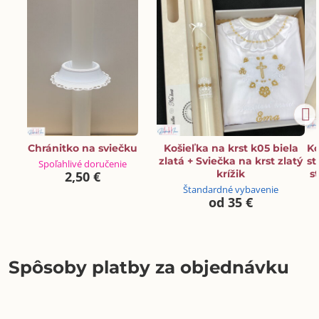
Chránitko na sviečku
Košieľka na krst k05 biela
Ko
zlatá + Sviečka na krst zlatý
st
Spoľahlivé doručenie
krížik
s
2,50 €
Štandardné vybavenie
od 35 €
Spôsoby platby za objednávku