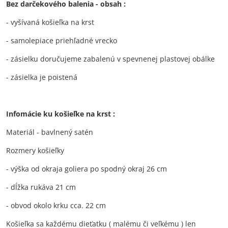
Bez darčekového balenia - obsah :
- vyšívaná košieľka na krst
- samolepiace priehľadné vrecko
- zásielku doručujeme zabalenú v spevnenej plastovej obálke
- zásielka je poistená
Infomácie ku košieľke na krst :
Materiál - bavlnený satén
Rozmery košieľky
- výška od okraja goliera po spodný okraj 26 cm
- dĺžka rukáva 21 cm
- obvod okolo krku cca. 22 cm
Košieľka sa každému dieťatku ( malému či veľkému ) len