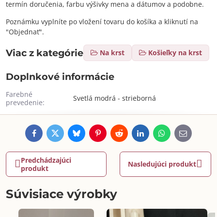
termín doručenia, farbu výšivky mena a dátumov a podobne.
Poznámku vyplníte po vložení tovaru do košíka a kliknutí na
"Objednať".
Viac z kategórie
Na krst
Košieľky na krst
Doplnkové informácie
Farebné
Svetlá modrá - strieborná
prevedenie:
Facebook
Twitter
Bluesky
Pinterest
Reddit
LinkedIn
WhatsApp
E-
mail
Predchádzajúci
Nasledujúci produkt
produkt
Súvisiace výrobky