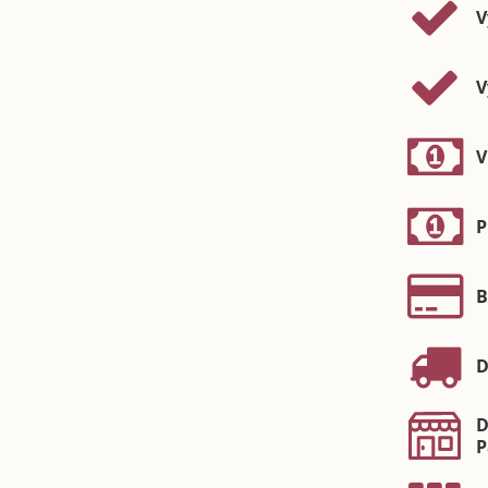
V
V
V
P
B
D
D
P