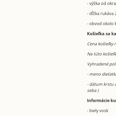
- výška od okr
- dĺžka rukáva
- obvod okolo 
Košieľka sa k
Cena košieľky 
Na túto košieľ
Vyhradené políč
- meno dieťatka
- dátum krstu 
seba )
Informácie ku 
- biely vosk