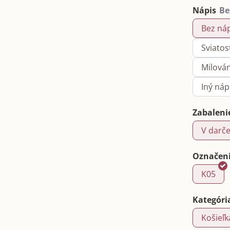
Nápis
Bez ná
Sviatos
Milová
Iný ná
Zabaleni
V darče
Označeni
K05
Kategóri
Košieľk