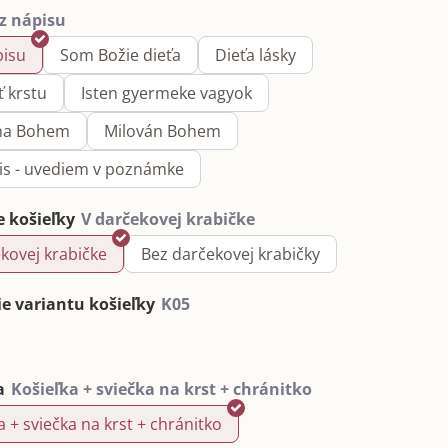
pisu
Som Božie dieťa
Dieťa lásky
ť krstu
Isten gyermeke vagyok
na Bohem
Milován Bohem
pis - uvediem v poznámke
e košieľky
kovej krabičke
Bez darčekovej krabičky
e variantu košieľky
a
a + sviečka na krst + chránitko