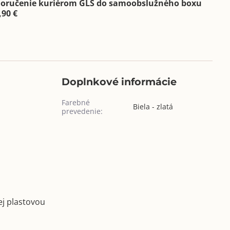
oručenie kuriérom GLS do samoobslužného boxu
,90 €
Doplnkové informácie
Farebné
Biela - zlatá
prevedenie:
ej plastovou