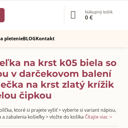
Nákupný košík
0 €
a pletenie
BLOG
Kontakt
eľka na krst k05 biela so
ou v darčekovom balení
iečka na krst zlatý krížik
elou čipkou
líčka, ktoré si prajete vyšiť > vyberte si variant nápisu,
 a zabalenia košieľky > vložte do košíka
Čítajte viac