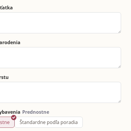
ťatka
arodenia
rstu
ybavenia
stne
Štandardne podľa poradia