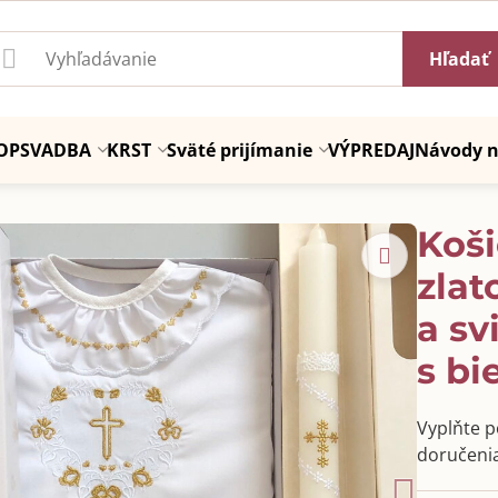
Hľadať
OP
SVADBA
KRST
Sväté prijímanie
VÝPREDAJ
Návody n
Koši
zlat
a sv
s bi
Vyplňte po
doručenia