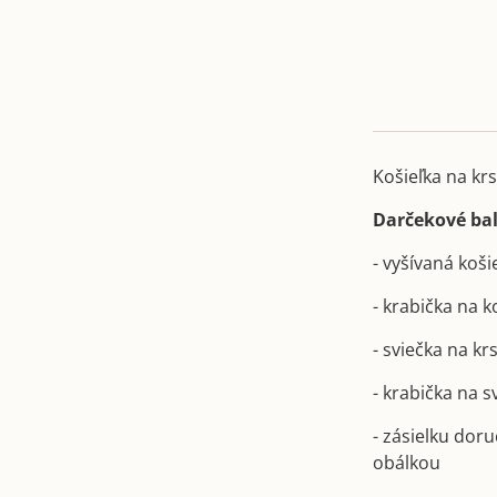
Košieľka na krs
Darčekové bal
- vyšívaná koši
- krabička na 
- sviečka na kr
- krabička na 
- zásielku dor
obálkou