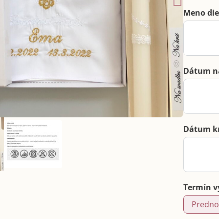
Meno die
Dátum n
Dátum k
Termín v
Predno