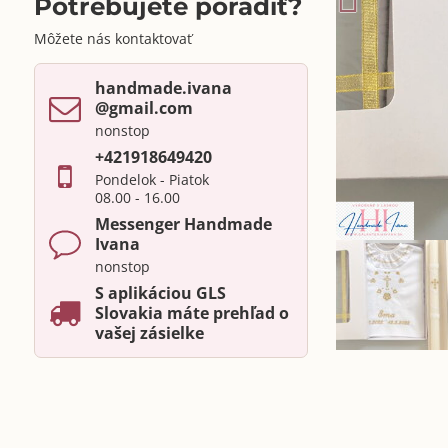
Potrebujete poradiť?
Môžete nás kontaktovať
handmade​.ivana ​
@gmail​.com
nonstop
+421918649420
Pondelok - Piatok
08.00 - 16.00
Messenger Handmade
Ivana
nonstop
S aplikáciou GLS
Slovakia máte prehľad o
vašej zásielke