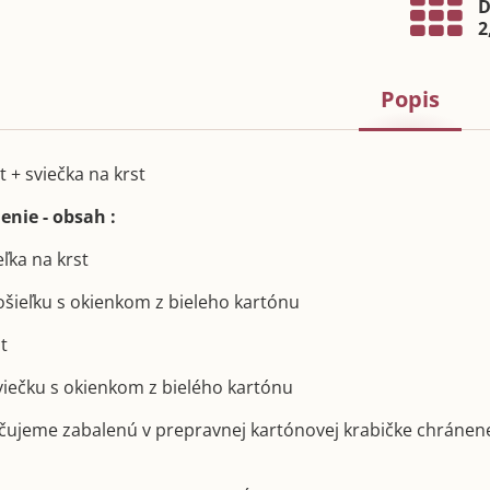
D
2
Popis
t + sviečka na krst
enie - obsah :
eľka na krst
košieľku s okienkom z bieleho kartónu
st
sviečku s okienkom z bielého kartónu
učujeme zabalenú v prepravnej kartónovej krabičke chránen