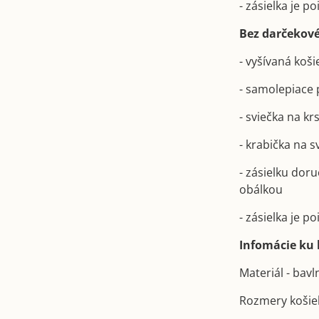
- zásielka je 
Bez darčekové
- vyšívaná koši
- samolepiace 
- sviečka na kr
- krabička na 
- zásielku dor
obálkou
- zásielka je 
Infomácie ku k
Materiál - bav
Rozmery košie