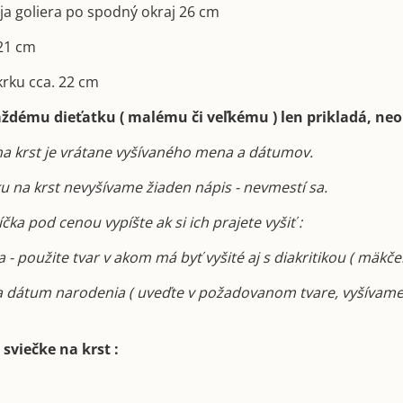
aja goliera po spodný okraj 26 cm
 21 cm
krku cca. 22 cm
aždému dieťatku ( malému či veľkému ) len prikladá, neo
na krst je vrátane vyšívaného mena a dátumov.
ku na krst nevyšívame žiaden nápis - nevmestí sa.
ka pod cenou vypíšte ak si ich prajete vyšiť :
 - použite tvar v akom má byť vyšité aj s diakritikou ( mäkče
a dátum narodenia ( uveďte v požadovanom tvare, vyšívame
sviečke na krst :