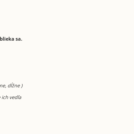
blieka sa.
ne, dĺžne )
 ich vedľa