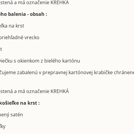
poistená a má označenie KREHKÁ
ho balenia - obsah :
eľka na krst
priehľadné vrecko
st
sviečku s okienkom z bielého kartónu
učujeme zabalenú v prepravnej kartónovej krabičke chránen
poistená a má označenie KREHKÁ
ošieľke na krst :
lnený satén
ľky