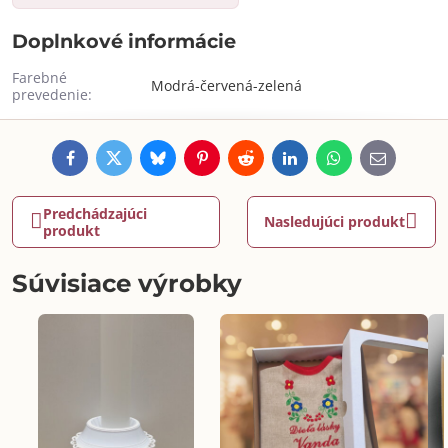
Doplnkové informácie
Farebné
Modrá-červená-zelená
prevedenie:
Facebook
Twitter
Bluesky
Pinterest
Reddit
LinkedIn
WhatsApp
E-
mail
Predchádzajúci
Nasledujúci produkt
produkt
Súvisiace výrobky