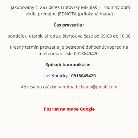
- Jakubovany č. 26 ( okres Liptovský Mikuláš ) - rodinný dom
vedľa predajne JEDNOTA (priložená mapa)
Čas prevzatia :
pondelok, utorok, streda a štvrtok va čase od 09:00 do 16:00
Presný termín prevzatia je potrebné dohodnúť vopred na
telefónnom čísle 0918649420.
Spôsob komunikácie :
- telefonicky :
0918649420
Adresa na otázky
handmade.ivana@gmail.com
Pozrieť na mape
Google