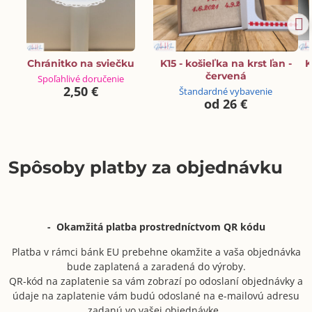
Chránitko na sviečku
K15 - košieľka na krst ľan -
K
červená
Spoľahlivé doručenie
2,50 €
Štandardné vybavenie
od 26 €
Spôsoby platby za objednávku
- Okamžitá platba prostredníctvom QR kódu
Platba v rámci bánk EU prebehne okamžite a vaša objednávka
bude zaplatená a zaradená do výroby.
QR-kód na zaplatenie sa vám zobrazí po odoslaní objednávky a
údaje na zaplatenie vám budú odoslané na e-mailovú adresu
zadanú vo vašej objednávke.