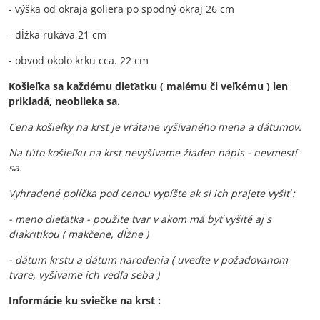
- výška od okraja goliera po spodný okraj 26 cm
- dĺžka rukáva 21 cm
- obvod okolo krku cca. 22 cm
Košieľka sa každému dieťatku ( malému či veľkému ) len
prikladá, neoblieka sa.
Cena košieľky na krst je vrátane vyšívaného mena a dátumov.
Na túto košieľku na krst nevyšívame žiaden nápis - nevmestí
sa.
Vyhradené políčka pod cenou vypíšte ak si ich prajete vyšiť :
- meno dieťatka - použite tvar v akom má byť vyšité aj s
diakritikou ( mäkčene, dĺžne )
- dátum krstu a dátum narodenia ( uveďte v požadovanom
tvare, vyšívame ich vedľa seba )
Informácie ku sviečke na krst :