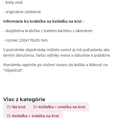
- biely vosk
- originálne zdobenie
Informácie ku krabičke na košieľku na krst :
- dvojdielna krabička z bieleho kartónu s okienkom
- rozmer 220x170x35 mm
V poznámke objednávky môžete uviesť aj iné požiadavky ako
termín doručenia, farbu výšivky mena a dátumov a podobne.
Poznámku vyplníte po vložení tovaru do košíka a kliknutí na
"Objednať".
Viac z kategórie
Na krst
Košieľka + sviečka na krst
Košieľka + sviečka na krst