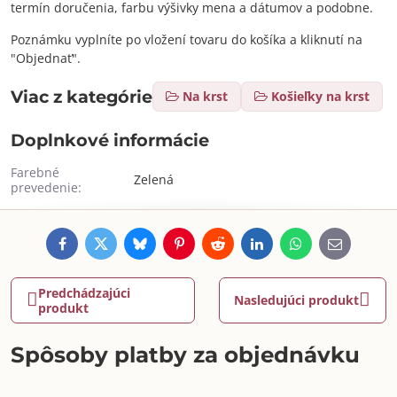
termín doručenia, farbu výšivky mena a dátumov a podobne.
Poznámku vyplníte po vložení tovaru do košíka a kliknutí na
"Objednať".
Viac z kategórie
Na krst
Košieľky na krst
Doplnkové informácie
Farebné
Zelená
prevedenie:
Facebook
Twitter
Bluesky
Pinterest
Reddit
LinkedIn
WhatsApp
E-
mail
Predchádzajúci
Nasledujúci produkt
produkt
Spôsoby platby za objednávku