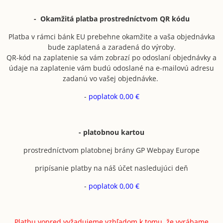
- Okamžitá platba prostredníctvom QR kódu
Platba v rámci bánk EU prebehne okamžite a vaša objednávka
bude zaplatená a zaradená do výroby.
QR-kód na zaplatenie sa vám zobrazí po odoslaní objednávky a
údaje na zaplatenie vám budú odoslané na e-mailovú adresu
zadanú vo vašej objednávke.
-
poplatok 0,00 €
- platobnou kartou
prostredníctvom platobnej brány GP Webpay Europe
pripísanie platby na náš účet nasledujúci deň
-
poplatok 0,00 €
Platbu vopred vyžadujeme vzhľadom k tomu, že vyrábame