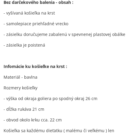
Bez darčekového balenia - obsah :
- vyšívaná košieľka na krst
- samolepiace priehľadné vrecko
- zásielku doručujeme zabalenú v spevnenej plastovej obálke
- zásielka je poistená
Infomácie ku košieľke na krst :
Materiál - bavlna
Rozmery košieľky
- výška od okraja goliera po spodný okraj 26 cm
- dĺžka rukáva 21 cm
- obvod okolo krku cca. 22 cm
Košieľka sa každému dieťatku ( malému či veľkému ) len