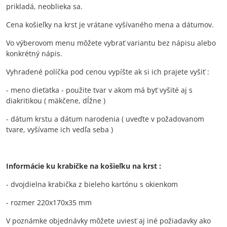
prikladá, neoblieka sa.
Cena košieľky na krst je vrátane vyšívaného mena a dátumov.
Vo výberovom menu môžete vybrať variantu bez nápisu alebo
konkrétný nápis.
Vyhradené políčka pod cenou vypíšte ak si ich prajete vyšiť :
- meno dieťatka - použite tvar v akom má byť vyšité aj s
diakritikou ( mäkčene, dĺžne )
- dátum krstu a dátum narodenia ( uveďte v požadovanom
tvare, vyšívame ich vedľa seba )
Informácie ku krabičke na košieľku na krst :
- dvojdielna krabička z bieleho kartónu s okienkom
- rozmer 220x170x35 mm
V poznámke objednávky môžete uviesť aj iné požiadavky ako