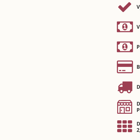
V
V
P
B
D
D
P
D
2