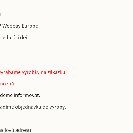
u
GP Webpay Europe
sledujúci deň
vyrábame výrobky na zákazku.
 možná.
budeme informovať.
radíme objednávku do výroby.
mailovú adresu