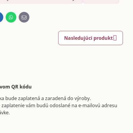
inkedIn
WhatsApp
E-
mail
Nasledujúci produkt
ctvom QR kódu
ka bude zaplatená a zaradená do výroby.
a zaplatenie vám budú odoslané na e-mailovú adresu
ávke.