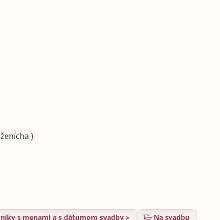
 ženícha )
níky s menami a s dátumom svadby >
Na svadbu