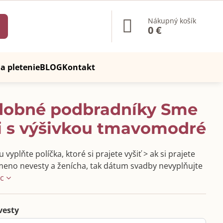
Nákupný košík
0 €
a pletenie
BLOG
Kontakt
dobné podbradníky Sme
i s výšivkou tmavomodré
vyplňte políčka, ktoré si prajete vyšiť > ak si prajete
 meno nevesty a ženícha, tak dátum svadby nevyplňujte
ac
vesty