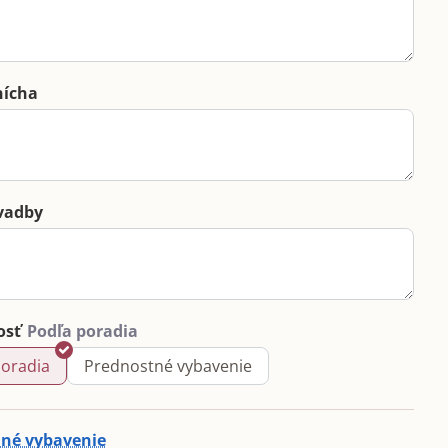
nícha
vadby
osť
poradia
Prednostné vybavenie
né vybavenie