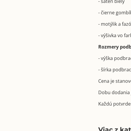
- satén biely
- čierne gombí
- motýlik a fa
- výšivka vo far
Rozmery podb
- výška podbr
- šírka podbra
Cena je stanov
Dobu dodania j
Každú potvrde
Viac z ka