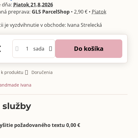
 dňa:
Piatok
21.8.2026
GLS ParcelShop
•
2,90 €
•
Piatok
Ivana Strelecká
€
Do košíka
sada
 k produktu
Doručenia
andmade Ivana
 služby
yšitie požadovaného textu 0,00 €