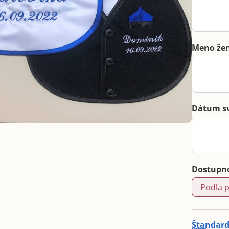
Meno že
Dátum s
Dostupn
Podľa 
Štandard