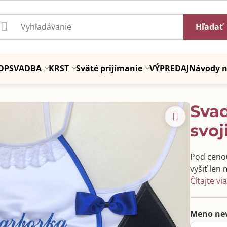
Hľadať
OP
SVADBA
KRST
Sväté prijímanie
VÝPREDAJ
Návody n
Sva
svoj
Pod cenou 
vyšiť len
Čítajte vi
Meno ne