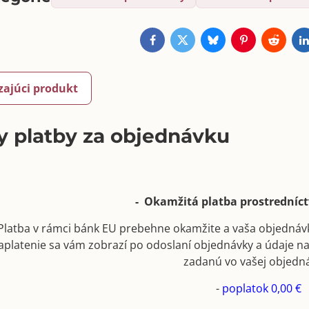
Facebook
Twitter
Bluesky
Pinterest
Reddit
L
zajúci produkt
 platby za objednávku
- Okamžitá platba prostrední
Platba v rámci bánk EU prebehne okamžite a vaša objednáv
aplatenie sa vám zobrazí po odoslaní objednávky a údaje n
zadanú vo vašej objedn
-
poplatok 0,00 €