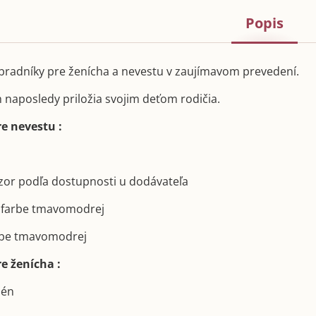
Popis
radníky pre ženícha a nevestu v zaujímavom prevedení.
h naposledy priložia svojim deťom rodičia.
e nevestu :
 vzor podľa dostupnosti u dodávateľa
o farbe tmavomodrej
arbe tmavomodrej
e ženícha :
dén