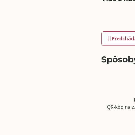
Predchád
Spôsoby
QR-kód na z