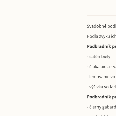
Svadobné podb
Podľa zvyku ic
Podbradník pr
- satén biely
- čipka biela -
- lemovanie v
- výšivka vo f
Podbradník pr
- čierny gabar