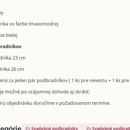
ky
zónka vo farbe tmavomodrej
be bielej
radníkov
adníka 23 cm
dníka 26 cm
ená za jeden pár podbradníkov ( 1 ks pre nevestu + 1 ks pre
e možné po vzájomnej dohode aj skrátiť.
nú objednávku doručíme v požadovanom termíne.
tegórie
Svadobné podbradníky
Svadobné podbrad