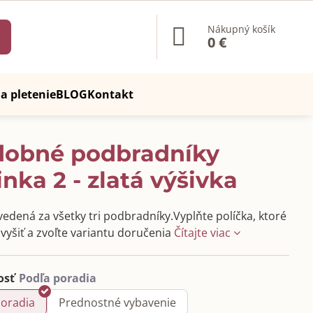
Nákupný košík
0 €
a pletenie
BLOG
Kontakt
dobné podbradníky
nka 2 - zlatá výšivka
vedená za všetky tri podbradníky.Vyplňte políčka, ktoré
e vyšiť a zvoľte variantu doručenia
Čítajte viac
osť
poradia
Prednostné vybavenie