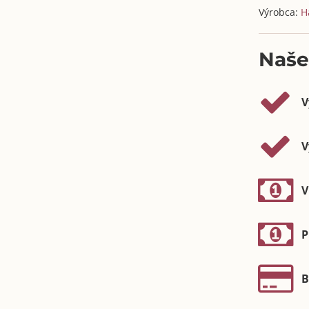
Výrobca:
H
Naše
V
V
V
P
B