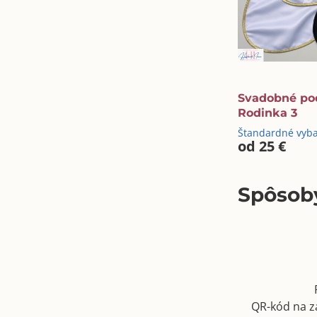
Svadobné po
Rodinka 3
Štandardné vyb
od 25 €
Spôsoby
QR-kód na z