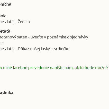
enícha
anie
be zlatej - Ženích
ieťaťa
smotanový satén - uveďte v poznámke objednávky
nie
rbe zlatej - Dôkaz našej lásky + srdiečko
m o iné farebné prevedenie napíšte nám, ak to bude možné
radníka