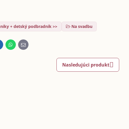
níky + detský podbradník >>
Na svadbu
inkedIn
WhatsApp
E-
mail
Nasledujúci produkt