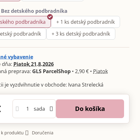
tského podbradníka
+ 1 ks detský podbradník
detský podbradník
+ 3 ks detský podbradník
né vybavenie
 dňa:
Piatok
21.8.2026
GLS ParcelShop
•
2,90 €
•
Piatok
Ivana Strelecká
€
Do košíka
sada
 k produktu
Doručenia