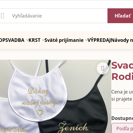
Hľadať
OP
SVADBA
KRST
Sväté prijímanie
VÝPREDAJ
Návody n
Sva
Rodi
Cena je u
si prajet
Dostupn
Podľa 