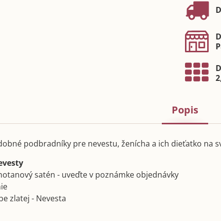
D
D
P
D
2
Popis
dobné podbradníky pre nevestu, ženícha a ich dieťatko na 
evesty
smotanový satén - uveďte v poznámke objednávky
nie
rbe zlatej - Nevesta