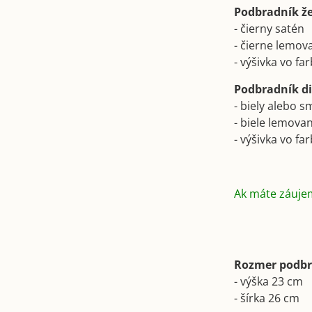
Podbradník ž
- čierny satén
- čierne lemov
- výšivka vo far
Podbradník d
- biely alebo 
- biele lemova
- výšivka vo fa
Ak máte záuje
Rozmer podb
- výška 23 cm
- šírka 26 cm