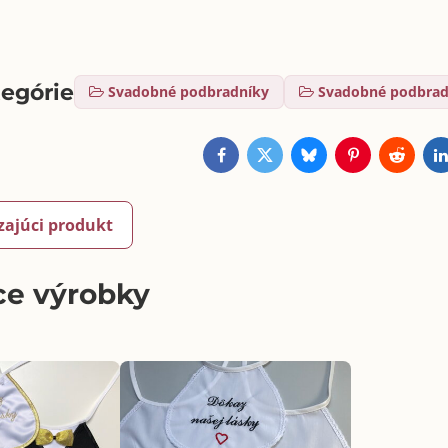
tegórie
Svadobné podbradníky
Svadobné podbrad
Facebook
Twitter
Bluesky
Pinterest
Reddit
L
zajúci produkt
ce výrobky