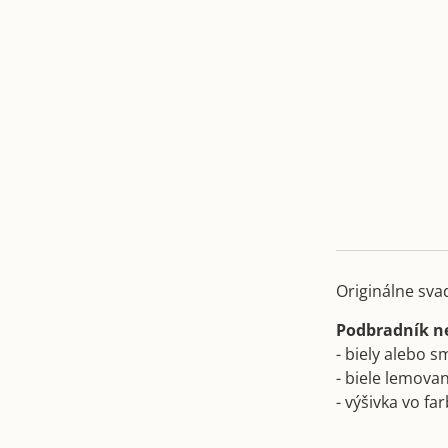
Originálne sva
Podbradník n
- biely alebo 
- biele lemova
- výšivka vo fa