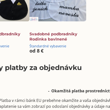
dbradníky
Svadobné podbradníky
Rodinka bavlnené
avenie
Štandardné vybavenie
od 8 €
 platby za objednávku
- Okamžitá platba prostrední
Platba v rámci bánk EU prebehne okamžite a vaša objednáv
aplatenie sa vám zobrazí po odoslaní objednávky a údaje n