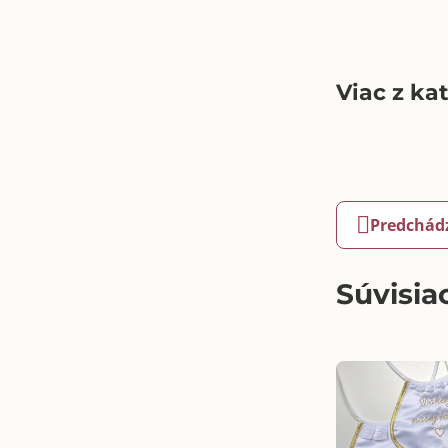
Viac z ka
Predchád
Súvisia