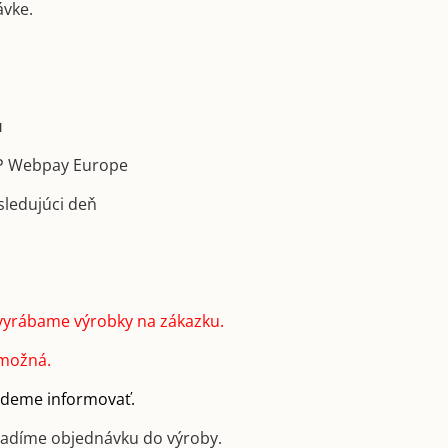
ávke.
u
GP Webpay Europe
sledujúci deň
vyrábame výrobky na zákazku.
 možná.
budeme informovať.
radíme objednávku do výroby.