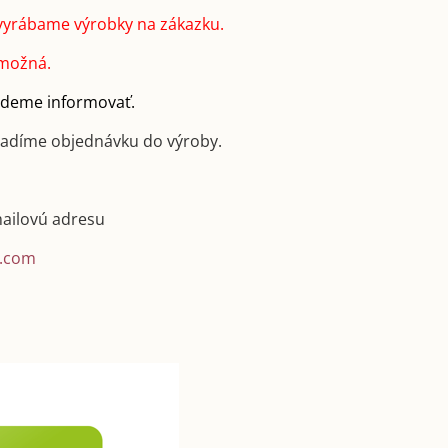
vyrábame výrobky na zákazku.
 možná.
budeme informovať.
radíme objednávku do výroby.
mailovú adresu
.com