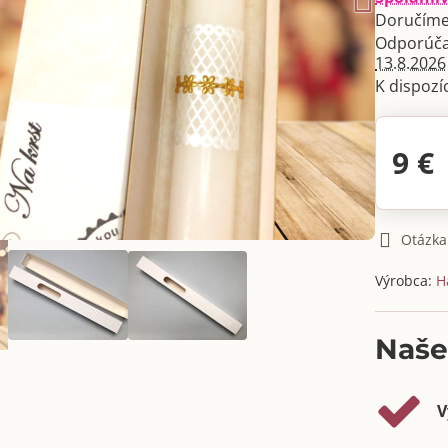
Doručíme
13.8.2026
9 €
Otázka
Výrobca:
H
Naše
V