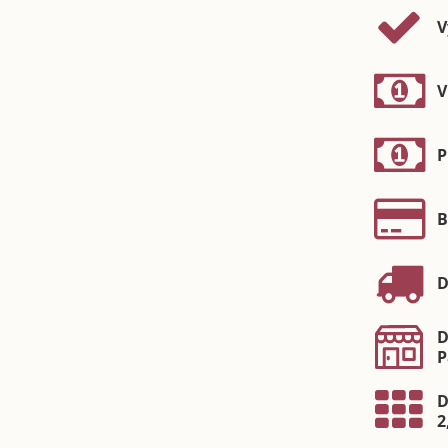
V
V
P
B
D
D
P
D
2