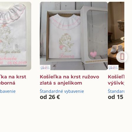
ľka na krst
Košieľka na krst ružovo
Košieľka 
eborná
zlatá s anjelikom
výšivky
ybavenie
Štandardné vybavenie
Štandardné
od 26 €
od 15 €