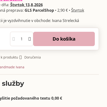
 dňa:
Štvrtok
13.8.2026
GLS ParcelShop
•
2,90 €
•
Štvrtok
Ivana Strelecká
Do košíka
 k produktu
Doručenia
andmade Ivana
 služby
yšitie požadovaného textu 0,00 €