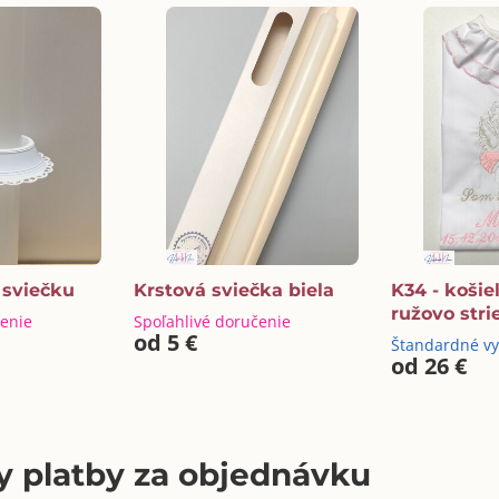
 sviečku
Krstová sviečka biela
K34 - košie
ružovo stri
čenie
Spoľahlivé doručenie
od 5 €
Štandardné v
od 26 €
 platby za objednávku