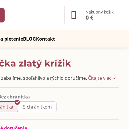
Nákupný košík
0 €
a pletenie
BLOG
Kontakt
čka zlatý krížik
zabalíme, spoľahlivo a rýchlo doručíme.
Čítajte viac
ánitka
S chránitkom
vé doručenie