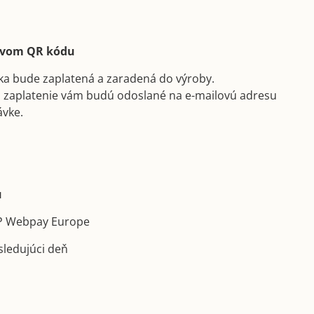
ctvom QR kódu
ka bude zaplatená a zaradená do výroby.
a zaplatenie vám budú odoslané na e-mailovú adresu
ávke.
u
GP Webpay Europe
sledujúci deň