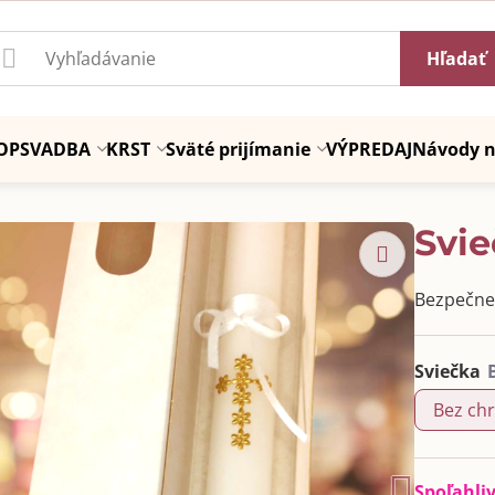
Hľadať
OP
SVADBA
KRST
Sväté prijímanie
VÝPREDAJ
Návody n
Svie
Bezpečne 
Sviečka
Bez chr
Spoľahli