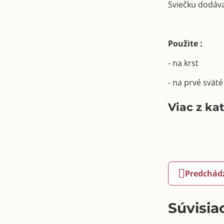
Sviečku dodáva
Použite :
- na krst
- na prvé sväté
Viac z ka
Predchád
Súvisia