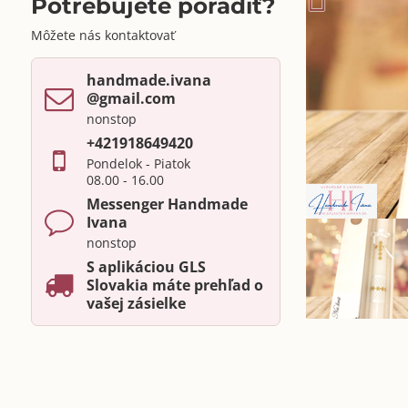
Potrebujete poradiť?
Môžete nás kontaktovať
handmade​.ivana ​
@gmail​.com
nonstop
+421918649420
Pondelok - Piatok
08.00 - 16.00
Messenger Handmade
Ivana
nonstop
S aplikáciou GLS
Slovakia máte prehľad o
vašej zásielke