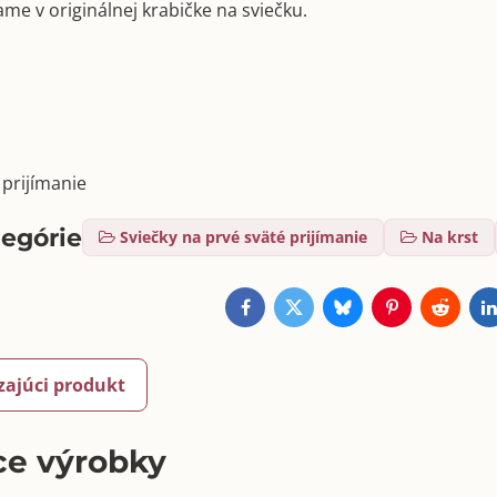
me v originálnej krabičke na sviečku.
 prijímanie
tegórie
Sviečky na prvé sväté prijímanie
Na krst
Facebook
Twitter
Bluesky
Pinterest
Reddit
L
zajúci produkt
ce výrobky