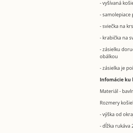
- vyšívaná koši
- samolepiace 
- sviečka na kr
- krabička na 
- zásielku dor
obálkou
- zásielka je 
Infomácie ku k
Materiál - bav
Rozmery košie
- výška od okr
- dĺžka rukáva