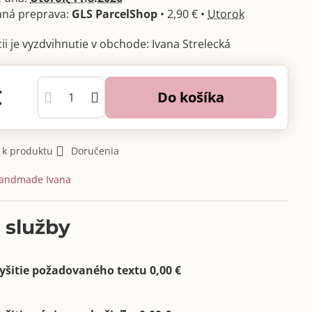
GLS ParcelShop
•
2,90 €
•
Utorok
Ivana Strelecká
€
Do košíka
 k produktu
Doručenia
andmade Ivana
 služby
yšitie požadovaného textu 0,00 €