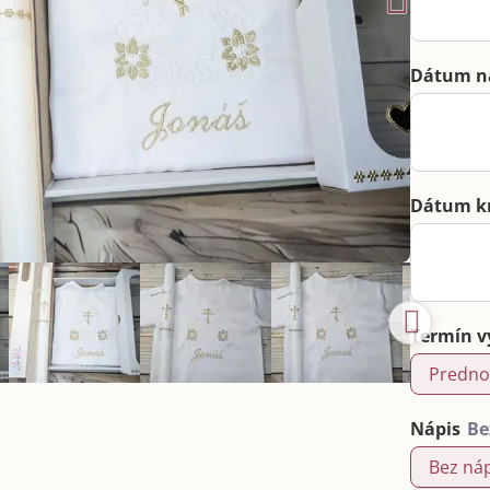
Dátum n
Dátum k
Termín v
Predno
Nápis
Bez ná