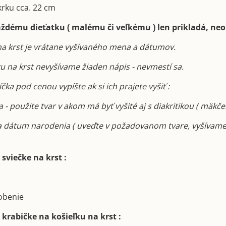
krku cca. 22 cm
aždému dieťatku ( malému či veľkému ) len prikladá, neo
na krst je vrátane vyšívaného mena a dátumov.
ku na krst nevyšívame žiaden nápis - nevmestí sa.
ka pod cenou vypíšte ak si ich prajete vyšiť :
 - použite tvar v akom má byť vyšité aj s diakritikou ( mäkče
a dátum narodenia ( uveďte v požadovanom tvare, vyšívame
sviečke na krst :
dobenie
 krabičke na košieľku na krst :