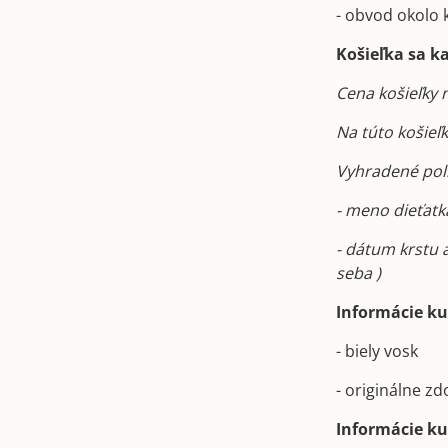
- obvod okolo 
Košieľka sa k
Cena košieľky 
Na túto košieľ
Vyhradené políč
- meno dieťatka
- dátum krstu 
seba )
Informácie ku 
- biely vosk
- originálne z
Informácie ku