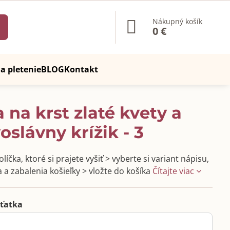
Nákupný košík
0 €
a pletenie
BLOG
Kontakt
 na krst zlaté kvety a
oslávny krížik - 3
líčka, ktoré si prajete vyšiť > vyberte si variant nápisu,
 a zabalenia košieľky > vložte do košíka
Čítajte viac
ťatka