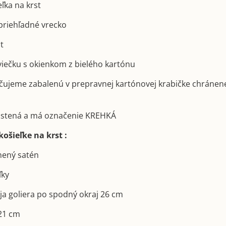
eľka na krst
priehľadné vrecko
st
sviečku s okienkom z bielého kartónu
učujeme zabalenú v prepravnej kartónovej krabičke chránen
poistená a má označenie KREHKÁ
ošieľke na krst :
lnený satén
ľky
aja goliera po spodný okraj 26 cm
 21 cm