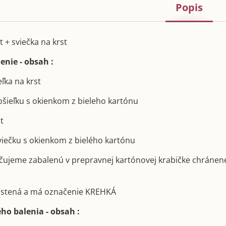
Popis
t + sviečka na krst
enie - obsah :
eľka na krst
košieľku s okienkom z bieleho kartónu
st
sviečku s okienkom z bielého kartónu
učujeme zabalenú v prepravnej kartónovej krabičke chránen
poistená a má označenie KREHKÁ
ho balenia - obsah :