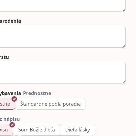
arodenia
rstu
ybavenia
stne
Štandardne podľa poradia
pisu
Som Božie dieťa
Dieťa lásky