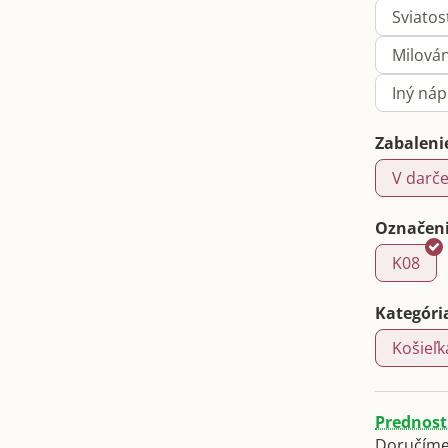
Sviatos
Milová
Iný ná
Zabaleni
V darče
Označeni
K08
Kategóri
Košieľk
Prednost
Doručíme