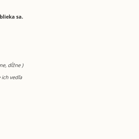
blieka sa.
ne, dĺžne )
 ich vedľa