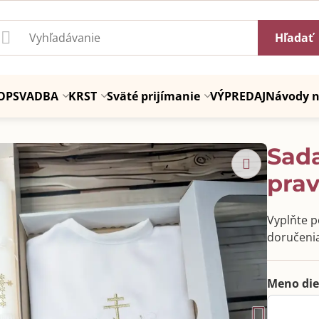
Hľadať
OP
SVADBA
KRST
Sväté prijímanie
VÝPREDAJ
Návody n
Sada
prav
Vyplňte po
doručenia
Meno die