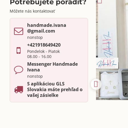
Potrebujete poradiť?
Môžete nás kontaktovať
handmade​.ivana ​
@gmail​.com
nonstop
+421918649420
Pondelok - Piatok
08.00 - 16.00
Messenger Handmade
Ivana
nonstop
S aplikáciou GLS
Slovakia máte prehľad o
vašej zásielke