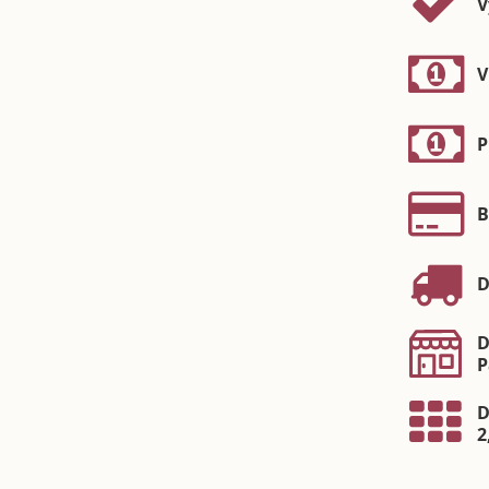
V
V
P
B
D
D
P
D
2