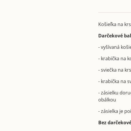
Košieľka na krs
Darčekové bal
- vyšívaná koši
- krabička na 
- sviečka na kr
- krabička na 
- zásielku dor
obálkou
- zásielka je 
Bez darčekové