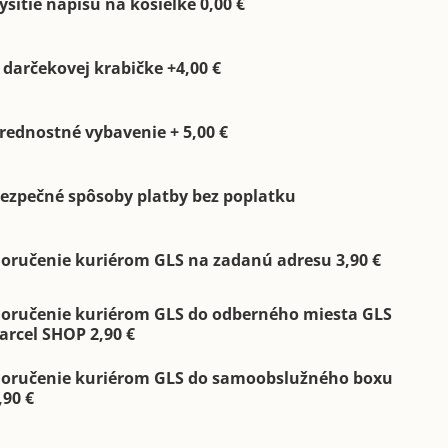
yšitie nápisu na košieľke 0,00 €
 darčekovej krabičke +4,00 €
rednostné vybavenie + 5,00 €
ezpečné spôsoby platby bez poplatku
oručenie kuriérom GLS na zadanú adresu 3,90 €
oručenie kuriérom GLS do odberného miesta GLS
arcel SHOP 2,90 €
oručenie kuriérom GLS do samoobslužného boxu
,90 €