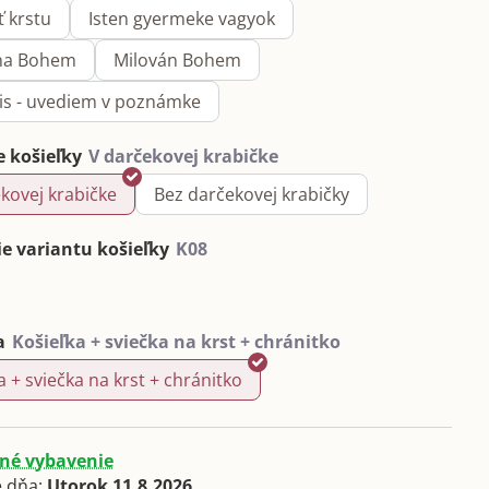
ť krstu
Isten gyermeke vagyok
na Bohem
Milován Bohem
pis - uvediem v poznámke
e košieľky
kovej krabičke
Bez darčekovej krabičky
e variantu košieľky
a
a + sviečka na krst + chránitko
né vybavenie
 dňa:
Utorok
11.8.2026