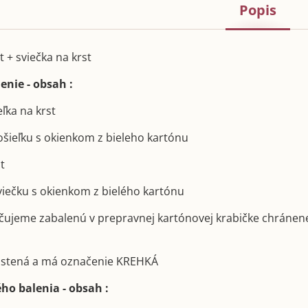
Popis
t + sviečka na krst
enie - obsah :
eľka na krst
košieľku s okienkom z bieleho kartónu
st
sviečku s okienkom z bielého kartónu
učujeme zabalenú v prepravnej kartónovej krabičke chránen
poistená a má označenie KREHKÁ
ho balenia - obsah :