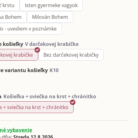
ť krstu
Isten gyermeke vagyok
na Bohem
Milován Bohem
pis - uvediem v poznámke
e košieľky
kovej krabičke
Bez darčekovej krabičky
e variantu košieľky
a
a + sviečka na krst + chránitko
né vybavenie
 dňa:
Streda
12.8.2026