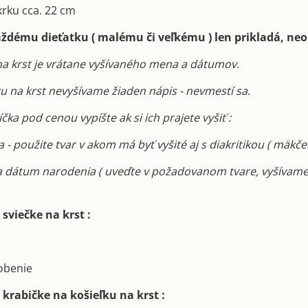
krku cca. 22 cm
aždému dieťatku ( malému či veľkému ) len prikladá, neo
na krst je vrátane vyšívaného mena a dátumov.
ku na krst nevyšívame žiaden nápis - nevmestí sa.
ka pod cenou vypíšte ak si ich prajete vyšiť :
 - použite tvar v akom má byť vyšité aj s diakritikou ( mäkče
a dátum narodenia ( uveďte v požadovanom tvare, vyšívame
sviečke na krst :
dobenie
 krabičke na košieľku na krst :