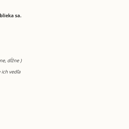
blieka sa.
ne, dĺžne )
 ich vedľa