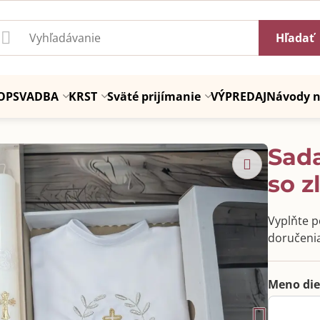
Hľadať
OP
SVADBA
KRST
Sväté prijímanie
VÝPREDAJ
Návody n
Sada
so z
Vyplňte po
doručenia
Meno die