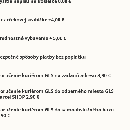
yšitie nápisu na košieľke 0,00 €
 darčekovej krabičke +4,00 €
rednostné vybavenie + 5,00 €
ezpečné spôsoby platby bez poplatku
oručenie kuriérom GLS na zadanú adresu 3,90 €
oručenie kuriérom GLS do odberného miesta GLS
arcel SHOP 2,90 €
oručenie kuriérom GLS do samoobslužného boxu
,90 €