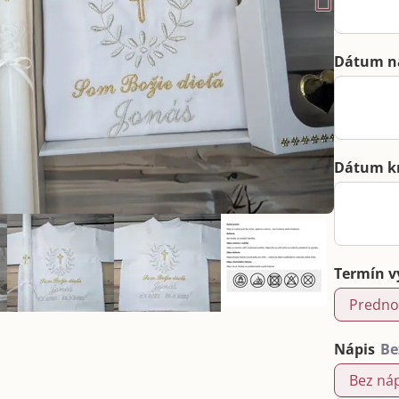
Dátum n
Dátum k
Termín v
Predno
Nápis
Bez ná