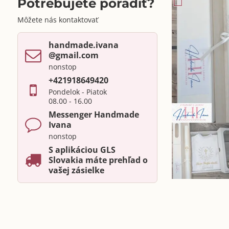
Potrebujete poradiť?
Môžete nás kontaktovať
handmade​.ivana ​
@gmail​.com
nonstop
+421918649420
Pondelok - Piatok
08.00 - 16.00
Messenger Handmade
Ivana
nonstop
S aplikáciou GLS
Slovakia máte prehľad o
vašej zásielke