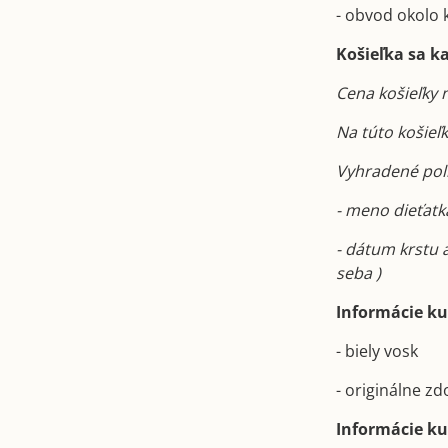
- obvod okolo 
Košieľka sa k
Cena košieľky 
Na túto košieľ
Vyhradené políč
- meno dieťatka
- dátum krstu 
seba )
Informácie ku 
- biely vosk
- originálne z
Informácie ku