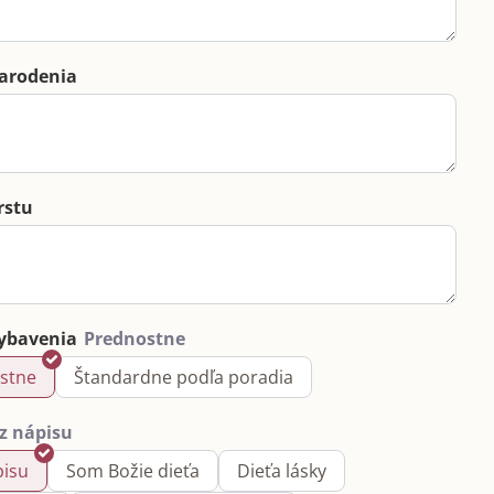
arodenia
rstu
ybavenia
stne
Štandardne podľa poradia
pisu
Som Božie dieťa
Dieťa lásky