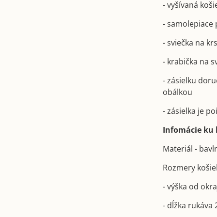
- vyšívaná koši
- samolepiace 
- sviečka na kr
- krabička na 
- zásielku dor
obálkou
- zásielka je 
Infomácie ku k
Materiál - bav
Rozmery košie
- výška od okr
- dĺžka rukáva