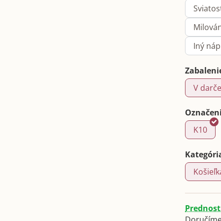
Sviatos
Milová
Iný ná
Zabaleni
V darče
Označeni
K10
Kategóri
Košieľk
Prednost
Doručíme