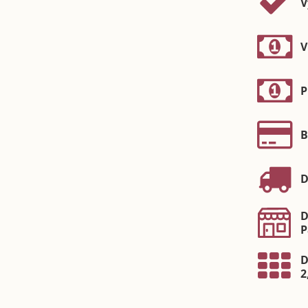
V
V
P
B
D
D
P
D
2