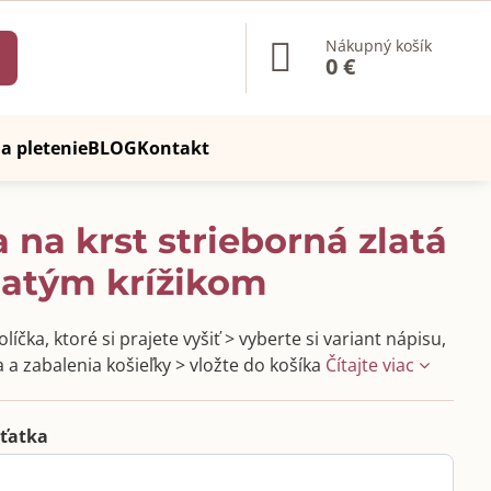
Nákupný košík
0 €
a pletenie
BLOG
Kontakt
 na krst strieborná zlatá
latým krížikom
líčka, ktoré si prajete vyšiť > vyberte si variant nápisu,
 a zabalenia košieľky > vložte do košíka
Čítajte viac
ťatka