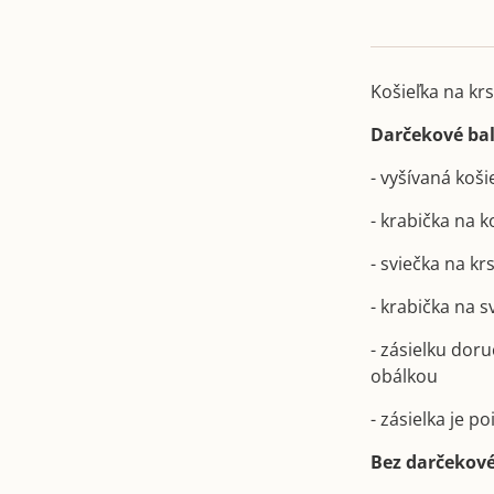
Košieľka na krs
Darčekové bal
- vyšívaná koši
- krabička na 
- sviečka na kr
- krabička na 
- zásielku dor
obálkou
- zásielka je 
Bez darčekové