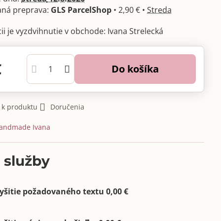
GLS ParcelShop
•
2,90 €
•
Streda
Ivana Strelecká
€
Do košíka
 k produktu
Doručenia
andmade Ivana
 služby
yšitie požadovaného textu 0,00 €