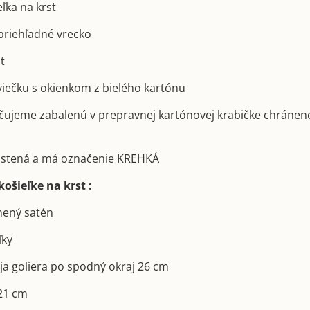
eľka na krst
priehľadné vrecko
st
sviečku s okienkom z bielého kartónu
učujeme zabalenú v prepravnej kartónovej krabičke chránen
poistená a má označenie KREHKÁ
ošieľke na krst :
lnený satén
ľky
aja goliera po spodný okraj 26 cm
 21 cm