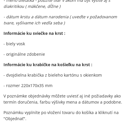
- meno dieťatka - použite tvar v akom má byť vyšité aj s
diakritikou ( mäkčene, dĺžne )
- dátum krstu a dátum narodenia ( uveďte v požadovanom
tvare, vyšívame ich vedľa seba )
Informácie ku sviečke na krst :
- biely vosk
- originálne zdobenie
Informácie ku krabičke na košieľku na krst :
- dvojdielna krabička z bieleho kartónu s okienkom
- rozmer 220x170x35 mm
V poznámke objednávky môžete uviesť aj iné požiadavky ako
termín doručenia, farbu výšivky mena a dátumov a podobne.
Poznámku vyplníte po vložení tovaru do košíka a kliknutí na
"Objednať".