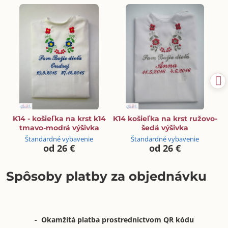
K14 - košieľka na krst k14
K14 košieľka na krst ružovo-
tmavo-modrá výšivka
šedá výšivka
Štandardné vybavenie
Štandardné vybavenie
od 26 €
od 26 €
Spôsoby platby za objednávku
- Okamžitá platba prostredníctvom QR kódu