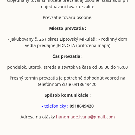
Objednaný tovar si môžete prevziať aj osobne, stačí ak si pri
objednávaní tovaru zvolíte
Prevzatie tovaru osobne.
Miesto prevzatia :
- Jakubovany č. 26 ( okres Liptovský Mikuláš ) - rodinný dom
vedľa predajne JEDNOTA (priložená mapa)
Čas prevzatia :
pondelok, utorok, streda a štvrtok va čase od 09:00 do 16:00
Presný termín prevzatia je potrebné dohodnúť vopred na
telefónnom čísle 0918649420.
Spôsob komunikácie :
- telefonicky :
0918649420
Adresa na otázky
handmade.ivana@gmail.com