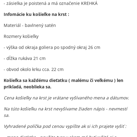
- zásielka je poistená a má označenie KREHKÁ
Infomácie ku košieľke na krst :
Materiál - bavlnený satén
Rozmery košieľky
- výška od okraja goliera po spodný okraj 26 cm
- dĺžka rukáva 21 cm
- obvod okolo krku cca. 22 cm
Košieľka sa každému dieťatku ( malému či veľkému ) len
prikladá, neoblieka sa.
Cena košieľky na krst je vrátane vyšívaného mena a dátumov.
Na túto košieľku na krst nevyšívame žiaden nápis - nevmestí
sa.
Vyhradené políčka pod cenou vypíšte ak si ich prajete vyšiť :