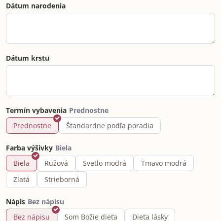
Dátum narodenia
Dátum krstu
Termín vybavenia
Prednostne
Štandardne podľa poradia
Farba výšivky
Biela
Ružová
Svetlo modrá
Tmavo modrá
Zlatá
Strieborná
Nápis
Bez nápisu
Som Božie dieťa
Dieťa lásky