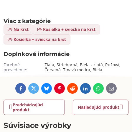
Viac z kategórie
Na krst
Košieľka + sviečka na krst
Košieľka + sviečka na krst
Doplnkové informácie
Farebné
Zlatá, Strieborná, Biela - zlatá, Ružová,
prevedenie:
Červená, Tmavá modrá, Biela
Facebook
Twitter
Bluesky
Pinterest
Reddit
LinkedIn
WhatsApp
E-
mail
Predchádzajúci
Nasledujúci produkt
produkt
Súvisiace výrobky