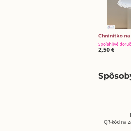
Chránitko na
Spoľahlivé doru
2,50 €
Spôsoby
QR-kód na z