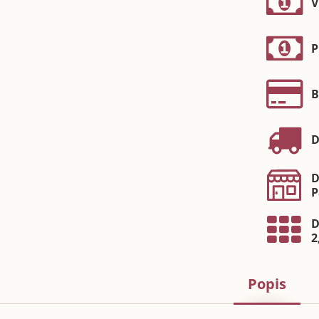
V
P
B
D
D
P
D
2
Popis