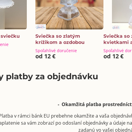
 sviečku
Sviečka so zlatým
Sviečka so 
krížikom a ozdobou
kvietkami 
čenie
Spoľahlivé doručenie
Spoľahlivé do
od 12 €
od 12 €
 platby za objednávku
- Okamžitá platba prostrední
Platba v rámci bánk EU prebehne okamžite a vaša objednáv
aplatenie sa vám zobrazí po odoslaní objednávky a údaje n
zadanú vo vašej objedn