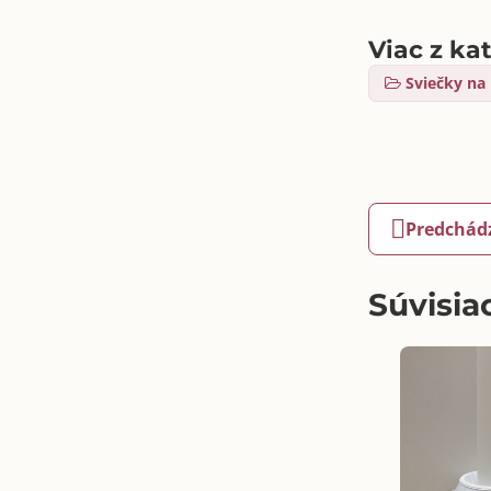
Viac z ka
Sviečky na 
Predchád
Súvisia