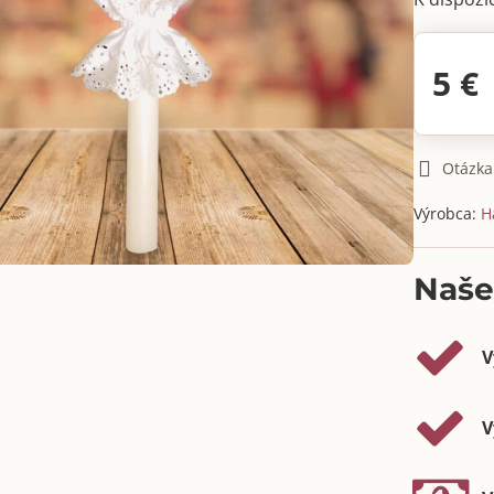
5 €
Otázka
Výrobca:
H
Naše
V
V