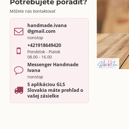
Potrebujete poradiť?
Môžete nás kontaktovať
handmade​.ivana ​
@gmail​.com
nonstop
+421918649420
Pondelok - Piatok
08.00 - 16.00
Messenger Handmade
Ivana
nonstop
S aplikáciou GLS
Slovakia máte prehľad o
vašej zásielke