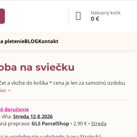
Nákupný košík
0 €
a pletenie
BLOG
Kontakt
oba na sviečku
čet a vložte do košíka * cena je len za samotnú ozdobu
viac
vé doručenie
 dňa:
Streda
12.8.2026
GLS ParcelShop
•
2,90 €
•
Streda
Ivana Strelecká