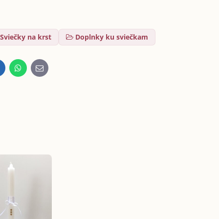
Sviečky na krst
Doplnky ku sviečkam
inkedIn
WhatsApp
E-
mail