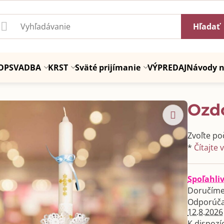
Hľadať
OP
SVADBA
KRST
Sväté prijímanie
VÝPREDAJ
Návody n
Ozd
Zvoľte po
*
Čítajte 
Spoľahli
Doručíme
12.8.2026