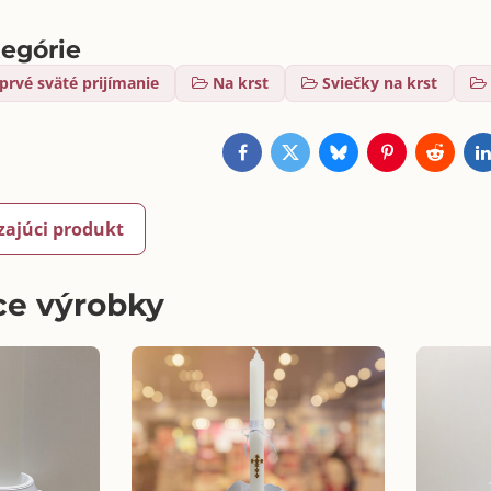
tegórie
prvé sväté prijímanie
Na krst
Sviečky na krst
Facebook
Twitter
Bluesky
Pinterest
Reddit
L
zajúci produkt
ce výrobky