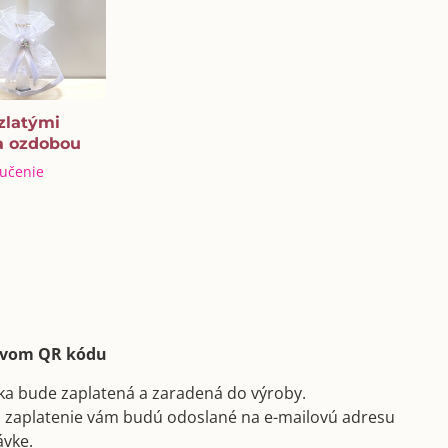
zlatými
a ozdobou
ručenie
ctvom QR kódu
ka bude zaplatená a zaradená do výroby.
a zaplatenie vám budú odoslané na e-mailovú adresu
ávke.