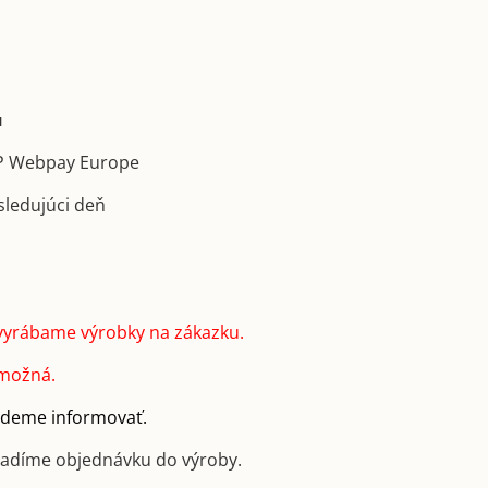
u
GP Webpay Europe
sledujúci deň
vyrábame výrobky na zákazku.
 možná.
budeme informovať.
radíme objednávku do výroby.