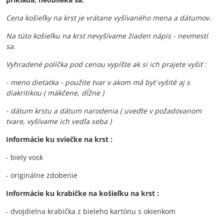
Cena košieľky na krst je vrátane vyšívaného mena a dátumov.
Na túto košieľku na krst nevyšívame žiaden nápis - nevmestí
sa.
Vyhradené políčka pod cenou vypíšte ak si ich prajete vyšiť :
- meno dieťatka - použite tvar v akom má byť vyšité aj s
diakritikou ( mäkčene, dĺžne )
- dátum krstu a dátum narodenia ( uveďte v požadovanom
tvare, vyšívame ich vedľa seba )
Informácie ku sviečke na krst :
- biely vosk
- originálne zdobenie
Informácie ku krabičke na košieľku na krst :
- dvojdielna krabička z bieleho kartónu s okienkom