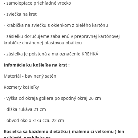
- samolepiace priehľadné vrecko
- sviečka na krst
- krabička na sviečku s okienkom z bielého kartónu
- zásielku doručujeme zabalenú v prepravnej kartónovej
krabičke chránenej plastovou obálkou
- zásielka je poistená a má označenie KREHKÁ
Infomácie ku košieľke na krst :
Materiál - bavlnený satén
Rozmery košieľky
- výška od okraja goliera po spodný okraj 26 cm
- dĺžka rukáva 21 cm
- obvod okolo krku cca. 22 cm
Košieľka sa každému dieťatku ( malému či veľkému ) len
prikladá, neoblieka sa.