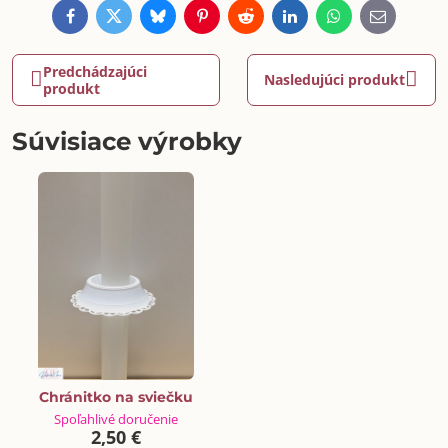
Facebook
Twitter
Bluesky
Pinterest
Reddit
LinkedIn
WhatsApp
E-
mail
Predchádzajúci
Nasledujúci produkt
produkt
Súvisiace výrobky
Chránitko na sviečku
Spoľahlivé doručenie
2,50 €