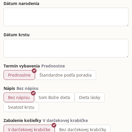
Dátum narodenia
Dátum krstu
Termín vybavenia
Prednostne
Štandardne podľa poradia
Nápis
Bez nápisu
Som Božie dieťa
Dieťa lásky
Sviatosť krstu
Zabalenie košieľky
V darčekovej krabičke
Bez darčekovej krabičky