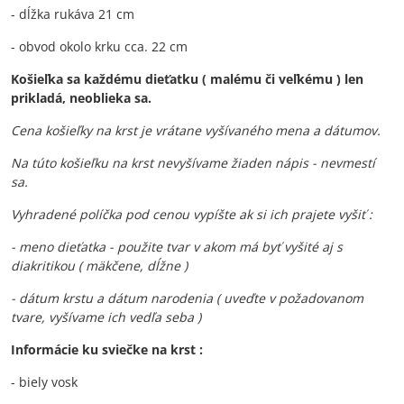
- dĺžka rukáva 21 cm
- obvod okolo krku cca. 22 cm
Košieľka sa každému dieťatku ( malému či veľkému ) len
prikladá, neoblieka sa.
Cena košieľky na krst je vrátane vyšívaného mena a dátumov.
Na túto košieľku na krst nevyšívame žiaden nápis - nevmestí
sa.
Vyhradené políčka pod cenou vypíšte ak si ich prajete vyšiť :
- meno dieťatka - použite tvar v akom má byť vyšité aj s
diakritikou ( mäkčene, dĺžne )
- dátum krstu a dátum narodenia ( uveďte v požadovanom
tvare, vyšívame ich vedľa seba )
Informácie ku sviečke na krst :
- biely vosk