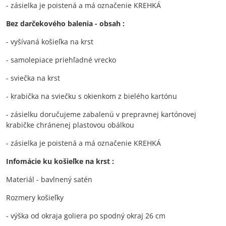
- zásielka je poistená a má označenie KREHKÁ
Bez darčekového balenia - obsah :
- vyšívaná košieľka na krst
- samolepiace priehľadné vrecko
- sviečka na krst
- krabička na sviečku s okienkom z bielého kartónu
- zásielku doručujeme zabalenú v prepravnej kartónovej
krabičke chránenej plastovou obálkou
- zásielka je poistená a má označenie KREHKÁ
Infomácie ku košieľke na krst :
Materiál - bavlnený satén
Rozmery košieľky
- výška od okraja goliera po spodný okraj 26 cm