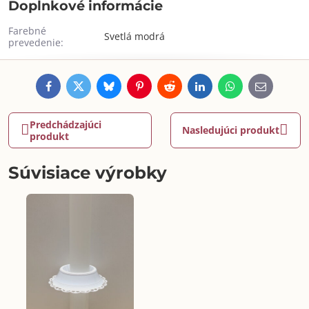
Doplnkové informácie
Farebné
Svetlá modrá
prevedenie:
Facebook
Twitter
Bluesky
Pinterest
Reddit
LinkedIn
WhatsApp
E-
mail
Predchádzajúci
Nasledujúci produkt
produkt
Súvisiace výrobky