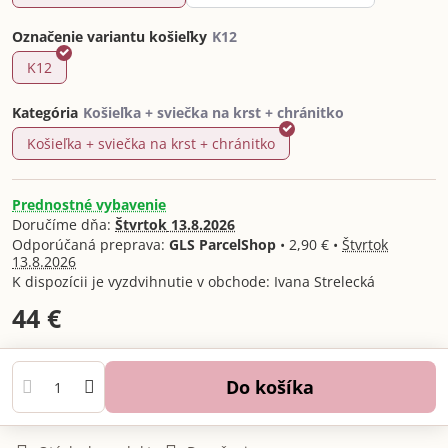
Označenie variantu košieľky
K12
Kategória
Košieľka + sviečka na krst + chránitko
Prednostné vybavenie
Doručíme dňa:
Štvrtok
13.8.2026
GLS ParcelShop
•
2,90 €
•
Štvrtok
13.8.2026
Ivana Strelecká
44 €
Do košíka