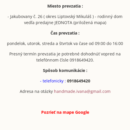
Miesto prevzatia :
- Jakubovany č. 26 ( okres Liptovský Mikuláš ) - rodinný dom
vedľa predajne JEDNOTA (priložená mapa)
Čas prevzatia :
pondelok, utorok, streda a štvrtok va čase od 09:00 do 16:00
Presný termín prevzatia je potrebné dohodnúť vopred na
telefónnom čísle 0918649420.
Spôsob komunikácie :
- telefonicky :
0918649420
Adresa na otázky
handmade.ivana@gmail.com
Pozrieť na mape
Google