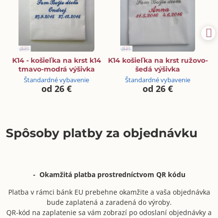
K14 - košieľka na krst k14
K14 košieľka na krst ružovo-
tmavo-modrá výšivka
šedá výšivka
Štandardné vybavenie
Štandardné vybavenie
od 26 €
od 26 €
Spôsoby platby za objednávku
- Okamžitá platba prostredníctvom QR kódu
Platba v rámci bánk EU prebehne okamžite a vaša objednávka
bude zaplatená a zaradená do výroby.
QR-kód na zaplatenie sa vám zobrazí po odoslaní objednávky a