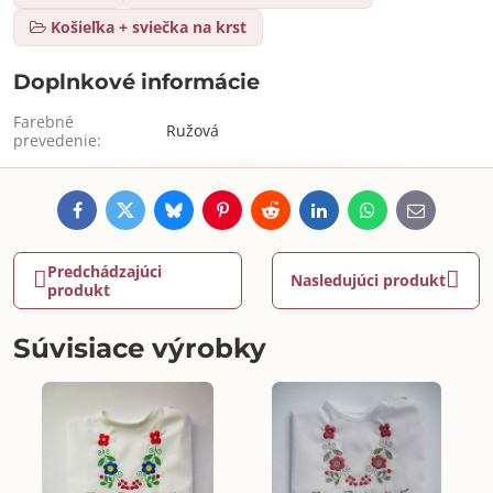
Košieľka + sviečka na krst
Doplnkové informácie
Farebné
Ružová
prevedenie:
Facebook
Twitter
Bluesky
Pinterest
Reddit
LinkedIn
WhatsApp
E-
mail
Predchádzajúci
Nasledujúci produkt
produkt
Súvisiace výrobky