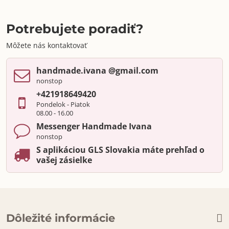
Potrebujete poradiť?
Môžete nás kontaktovať
handmade​.ivana ​@gmail​.com
nonstop
+421918649420
Pondelok - Piatok
08.00 - 16.00
Messenger Handmade Ivana
nonstop
S aplikáciou GLS Slovakia máte prehľad o
vašej zásielke
Dôležité informácie