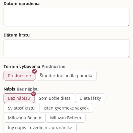
Dátum narodenia
Dátum krstu
Termín vybavenia
Prednostne
Štandardne podľa poradia
Nápis
Bez nápisu
Som Božie dieťa
Dieťa lásky
Sviatosť krstu
Isten gyermeke vagyok
Milována Bohem
Milován Bohem
Iný nápis - uvediem v poznámke