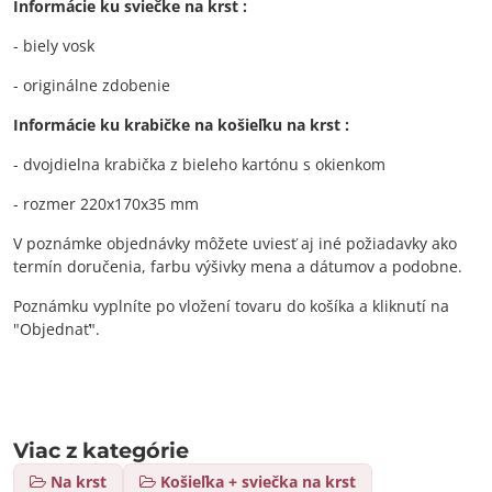
Informácie ku sviečke na krst :
- biely vosk
- originálne zdobenie
Informácie ku krabičke na košieľku na krst :
- dvojdielna krabička z bieleho kartónu s okienkom
- rozmer 220x170x35 mm
V poznámke objednávky môžete uviesť aj iné požiadavky ako
termín doručenia, farbu výšivky mena a dátumov a podobne.
Poznámku vyplníte po vložení tovaru do košíka a kliknutí na
"Objednať".
Viac z kategórie
Na krst
Košieľka + sviečka na krst