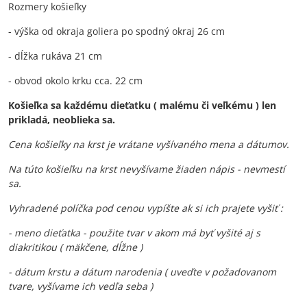
Rozmery košieľky
- výška od okraja goliera po spodný okraj 26 cm
- dĺžka rukáva 21 cm
- obvod okolo krku cca. 22 cm
Košieľka sa každému dieťatku ( malému či veľkému ) len
prikladá, neoblieka sa.
Cena košieľky na krst je vrátane vyšívaného mena a dátumov.
Na túto košieľku na krst nevyšívame žiaden nápis - nevmestí
sa.
Vyhradené políčka pod cenou vypíšte ak si ich prajete vyšiť :
- meno dieťatka - použite tvar v akom má byť vyšité aj s
diakritikou ( mäkčene, dĺžne )
- dátum krstu a dátum narodenia ( uveďte v požadovanom
tvare, vyšívame ich vedľa seba )