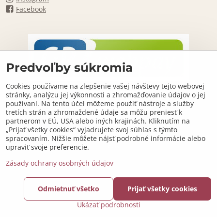
Facebook
Predvoľby súkromia
Cookies používame na zlepšenie vašej návštevy tejto webovej
stránky, analýzu jej výkonnosti a zhromažďovanie údajov o jej
používaní. Na tento účel môžeme použiť nástroje a služby
tretích strán a zhromaždené údaje sa môžu preniesť k
partnerom v EÚ, USA alebo iných krajinách. Kliknutím na
„Prijať všetky cookies“ vyjadrujete svoj súhlas s týmto
spracovaním. Nižšie môžete nájsť podrobné informácie alebo
upraviť svoje preferencie.
Zásady ochrany osobných údajov
©
2026
Copyright
Predvoľby súkromia
Zásady ochrany osobných údajov
Odmietnuť všetko
Prijať všetky cookies
Podmienky používania
Ukázať podrobnosti
Vytvorené pomocou:
BiznisWeb.sk