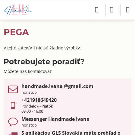
PEGA
V tejto kategórii nie sú žiadne výrobky.
Potrebujete poradiť?
Môžete nás kontaktovať
handmade​.ivana ​@gmail​.com
nonstop
+421918649420
Pondelok - Piatok
08.00 - 16.00
Messenger Handmade Ivana
nonstop
S aplikáciou GLS Slovakia máte prehľad o